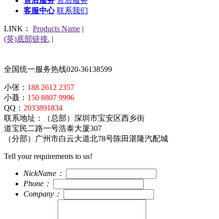
售后服务
售后服务
客服中心
联系我们
LINK：
Products Name
|
(英)底部链接.
|
全国统一服务热线
020-36138599
小张：
188 2612 2357
小聂：
150 8807 9996
QQ：
2033891834
联系地址：（总部）深圳市宝安区西乡街
道宝民二路一号浩泰大厦307
（分部）广州市白云大道北78号陈田湛隆汽配城
Tell your requirements to us!
NickName：
Phone：
Company：