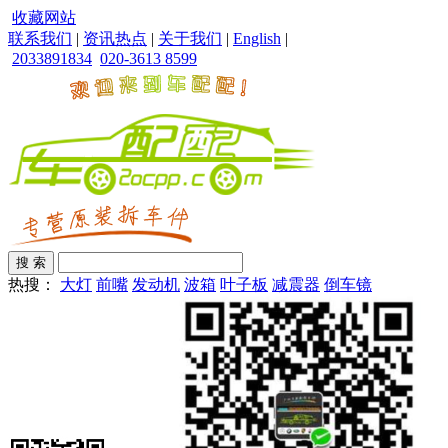
收藏网站
联系我们
|
资讯热点
|
关于我们
|
English
|
2033891834
020-3613 8599
热搜：
大灯
前嘴
发动机
波箱
叶子板
减震器
倒车镜