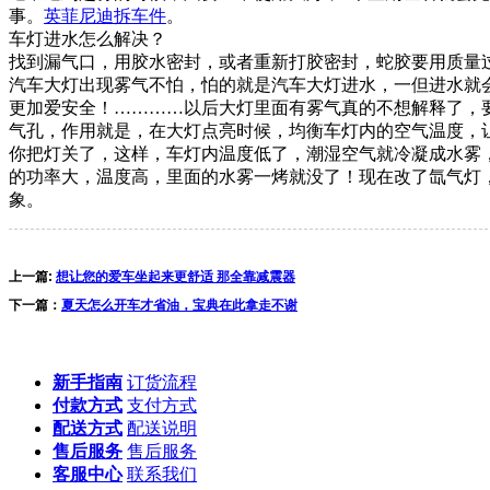
事。
英菲尼迪拆车件
。
车灯进水怎么解决？
找到漏气口，用胶水密封，或者重新打胶密封，蛇胶要用质量
汽车大灯出现雾气不怕，怕的就是汽车大灯进水，一但进水就
更加爱安全！…………以后大灯里面有雾气真的不想解释了，
气孔，作用就是，在大灯点亮时候，均衡车灯内的空气温度，
你把灯关了，这样，车灯内温度低了，潮湿空气就冷凝成水雾
的功率大，温度高，里面的水雾一烤就没了！现在改了氙气灯
象。
上一篇:
想让您的爱车坐起来更舒适 那全靠减震器
下一篇：
夏天怎么开车才省油，宝典在此拿走不谢
新手指南
订货流程
付款方式
支付方式
配送方式
配送说明
售后服务
售后服务
客服中心
联系我们