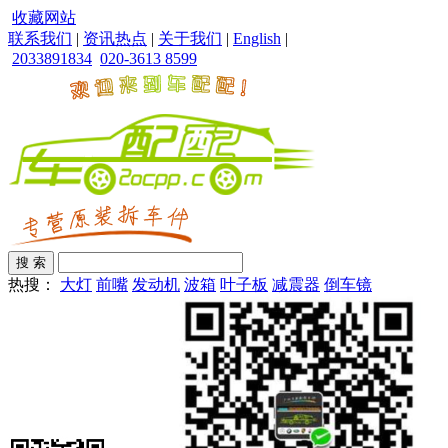
收藏网站
联系我们
|
资讯热点
|
关于我们
|
English
|
2033891834
020-3613 8599
热搜：
大灯
前嘴
发动机
波箱
叶子板
减震器
倒车镜