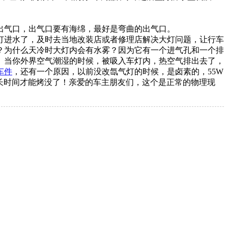
出气口，出气口要有海绵，最好是弯曲的出气口。
灯进水了，及时去当地改装店或者修理店解决大灯问题，让行车
？为什么天冷时大灯内会有水雾？因为它有一个进气孔和一个排
）当你外界空气潮湿的时候，被吸入车灯内，热空气排出去了，
车件
，还有一个原因，以前没改氙气灯的时候，是卤素的，55W
长时间才能烤没了！亲爱的车主朋友们，这个是正常的物理现