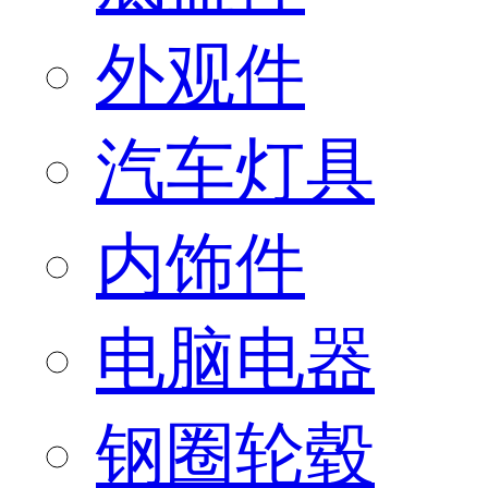
外观件
汽车灯具
内饰件
电脑电器
钢圈轮毂