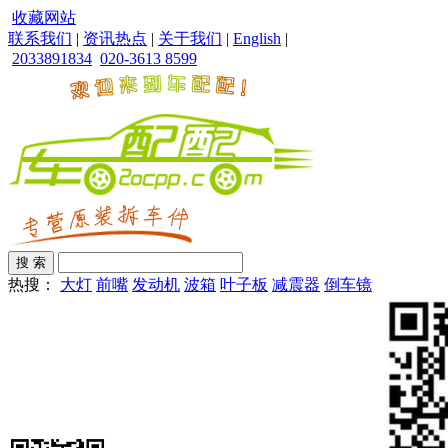
收藏网站
联系我们
|
资讯热点
|
关于我们
|
English
|
2033891834
020-3613 8599
热搜：
大灯
前嘴
发动机
波箱
叶子板
减震器
倒车镜