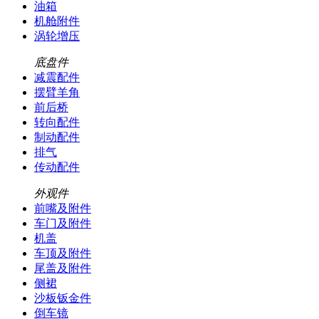
油箱
机舱附件
涡轮增压
底盘件
减震配件
摆臂羊角
前后桥
转向配件
制动配件
排气
传动配件
外观件
前嘴及附件
车门及附件
机盖
车顶及附件
尾盖及附件
侧裙
沙板钣金件
倒车镜