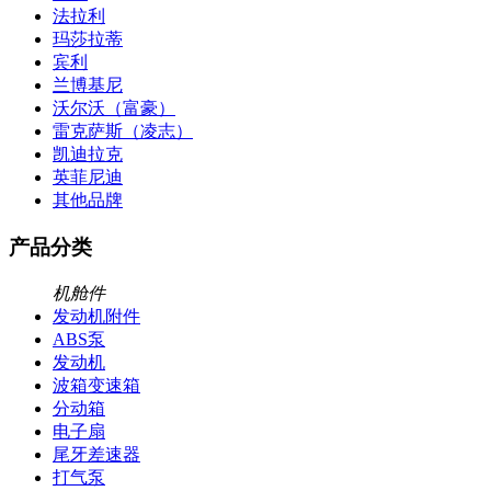
法拉利
玛莎拉蒂
宾利
兰博基尼
沃尔沃（富豪）
雷克萨斯（凌志）
凯迪拉克
英菲尼迪
其他品牌
产品分类
机舱件
发动机附件
ABS泵
发动机
波箱变速箱
分动箱
电子扇
尾牙差速器
打气泵