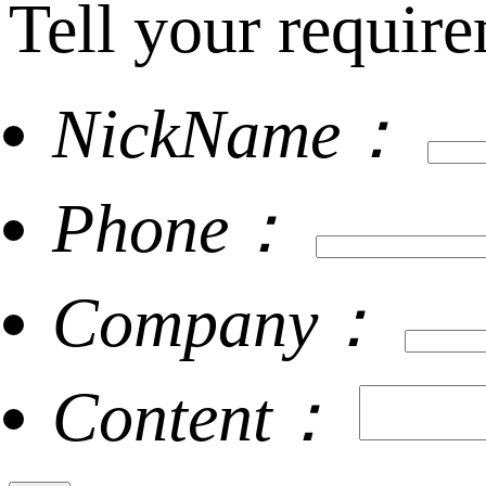
Tell your require
NickName：
Phone：
Company：
Content：