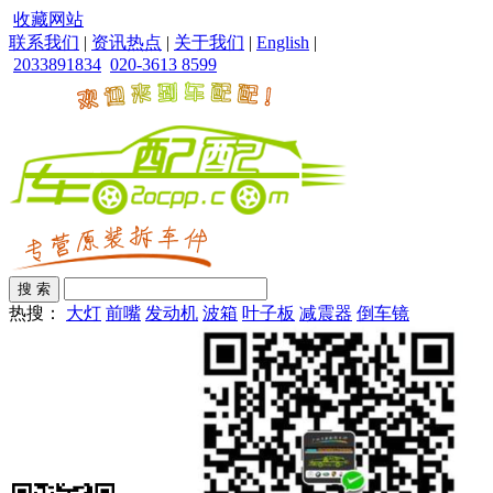
收藏网站
联系我们
|
资讯热点
|
关于我们
|
English
|
2033891834
020-3613 8599
热搜：
大灯
前嘴
发动机
波箱
叶子板
减震器
倒车镜