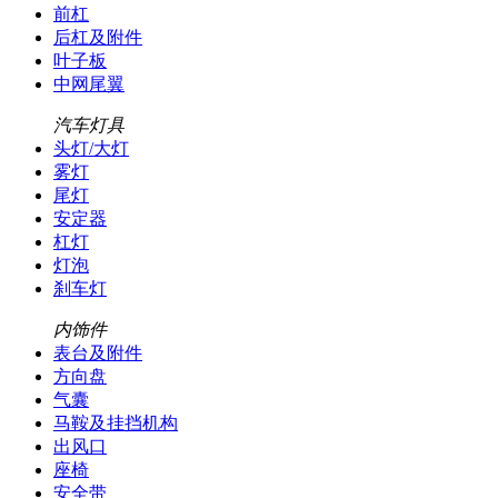
前杠
后杠及附件
叶子板
中网尾翼
汽车灯具
头灯/大灯
雾灯
尾灯
安定器
杠灯
灯泡
刹车灯
内饰件
表台及附件
方向盘
气囊
马鞍及挂挡机构
出风口
座椅
安全带