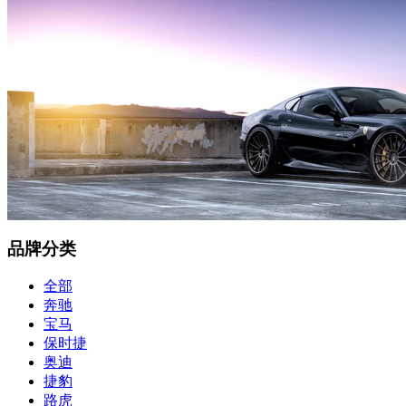
品牌分类
全部
奔驰
宝马
保时捷
奥迪
捷豹
路虎