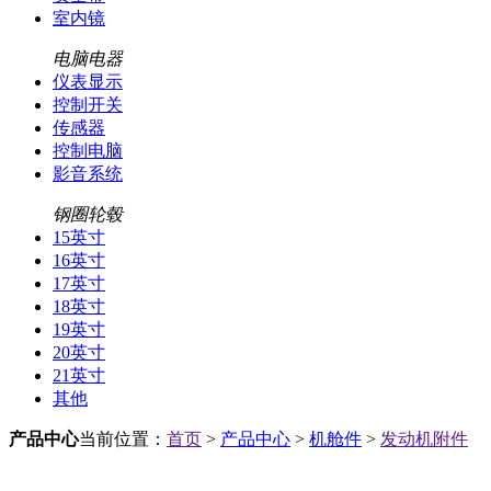
室内镜
电脑电器
仪表显示
控制开关
传感器
控制电脑
影音系统
钢圈轮毂
15英寸
16英寸
17英寸
18英寸
19英寸
20英寸
21英寸
其他
产品中心
当前位置：
首页
>
产品中心
>
机舱件
>
发动机附件