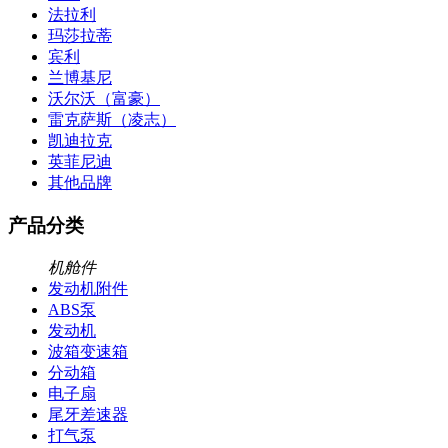
法拉利
玛莎拉蒂
宾利
兰博基尼
沃尔沃（富豪）
雷克萨斯（凌志）
凯迪拉克
英菲尼迪
其他品牌
产品分类
机舱件
发动机附件
ABS泵
发动机
波箱变速箱
分动箱
电子扇
尾牙差速器
打气泵