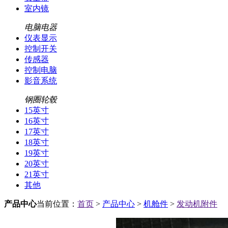
室内镜
电脑电器
仪表显示
控制开关
传感器
控制电脑
影音系统
钢圈轮毂
15英寸
16英寸
17英寸
18英寸
19英寸
20英寸
21英寸
其他
产品中心
当前位置：
首页
>
产品中心
>
机舱件
>
发动机附件