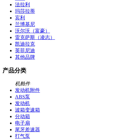
法拉利
玛莎拉蒂
宾利
兰博基尼
沃尔沃（富豪）
雷克萨斯（凌志）
凯迪拉克
英菲尼迪
其他品牌
产品分类
机舱件
发动机附件
ABS泵
发动机
波箱变速箱
分动箱
电子扇
尾牙差速器
打气泵