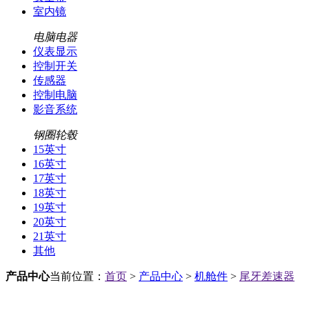
室内镜
电脑电器
仪表显示
控制开关
传感器
控制电脑
影音系统
钢圈轮毂
15英寸
16英寸
17英寸
18英寸
19英寸
20英寸
21英寸
其他
产品中心
当前位置：
首页
>
产品中心
>
机舱件
>
尾牙差速器