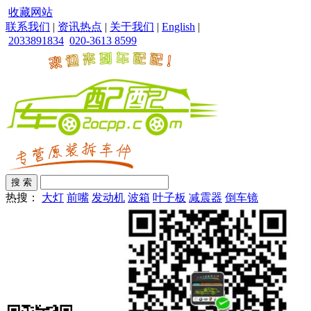
收藏网站
联系我们
|
资讯热点
|
关于我们
|
English
|
2033891834
020-3613 8599
热搜：
大灯
前嘴
发动机
波箱
叶子板
减震器
倒车镜