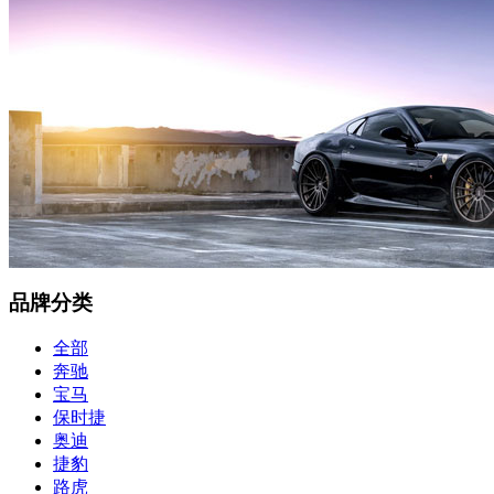
品牌分类
全部
奔驰
宝马
保时捷
奥迪
捷豹
路虎