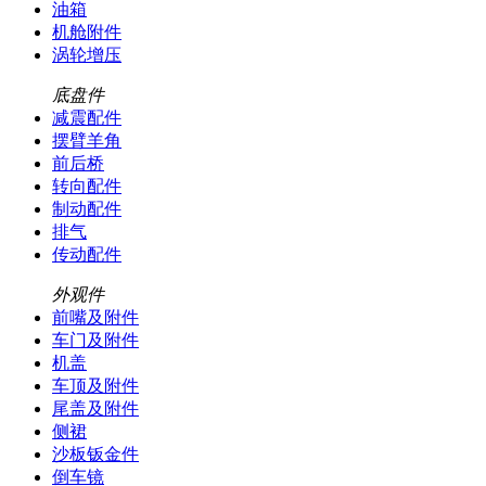
油箱
机舱附件
涡轮增压
底盘件
减震配件
摆臂羊角
前后桥
转向配件
制动配件
排气
传动配件
外观件
前嘴及附件
车门及附件
机盖
车顶及附件
尾盖及附件
侧裙
沙板钣金件
倒车镜