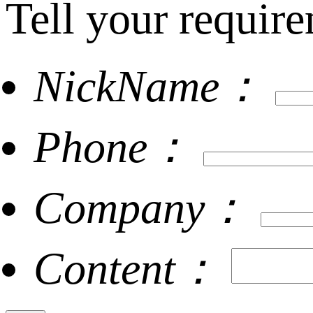
Tell your require
NickName：
Phone：
Company：
Content：