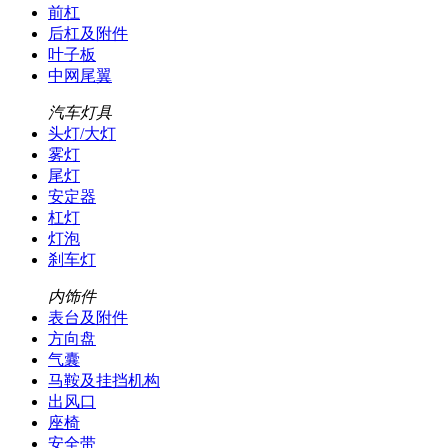
前杠
后杠及附件
叶子板
中网尾翼
汽车灯具
头灯/大灯
雾灯
尾灯
安定器
杠灯
灯泡
刹车灯
内饰件
表台及附件
方向盘
气囊
马鞍及挂挡机构
出风口
座椅
安全带