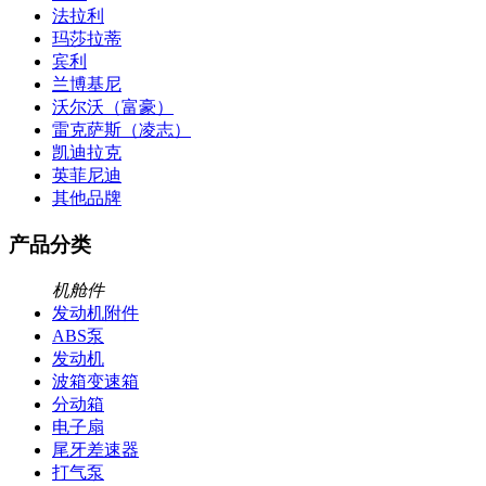
法拉利
玛莎拉蒂
宾利
兰博基尼
沃尔沃（富豪）
雷克萨斯（凌志）
凯迪拉克
英菲尼迪
其他品牌
产品分类
机舱件
发动机附件
ABS泵
发动机
波箱变速箱
分动箱
电子扇
尾牙差速器
打气泵