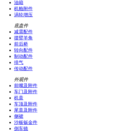
油箱
机舱附件
涡轮增压
底盘件
减震配件
摆臂羊角
前后桥
转向配件
制动配件
排气
传动配件
外观件
前嘴及附件
车门及附件
机盖
车顶及附件
尾盖及附件
侧裙
沙板钣金件
倒车镜