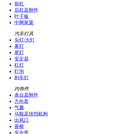
前杠
后杠及附件
叶子板
中网尾翼
汽车灯具
头灯/大灯
雾灯
尾灯
安定器
杠灯
灯泡
刹车灯
内饰件
表台及附件
方向盘
气囊
马鞍及挂挡机构
出风口
座椅
安全带