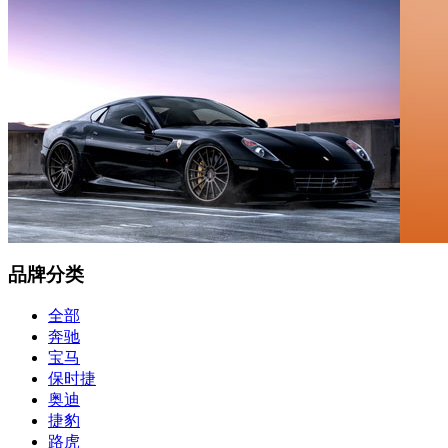
品牌分类
全部
奔驰
宝马
保时捷
奥迪
捷豹
路虎