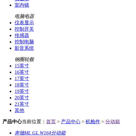
室内镜
电脑电器
仪表显示
控制开关
传感器
控制电脑
影音系统
钢圈轮毂
15英寸
16英寸
17英寸
18英寸
19英寸
20英寸
21英寸
其他
产品中心
当前位置：
首页
>
产品中心
>
机舱件
>
分动箱
奔驰ML GL W164分动箱