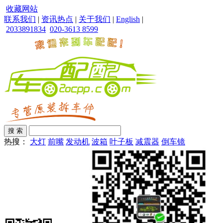
收藏网站
联系我们
|
资讯热点
|
关于我们
|
English
|
2033891834
020-3613 8599
热搜：
大灯
前嘴
发动机
波箱
叶子板
减震器
倒车镜