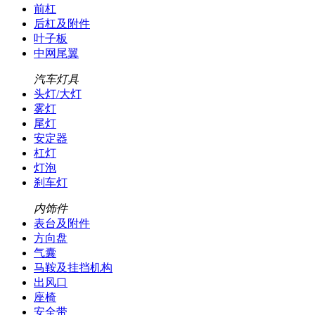
前杠
后杠及附件
叶子板
中网尾翼
汽车灯具
头灯/大灯
雾灯
尾灯
安定器
杠灯
灯泡
刹车灯
内饰件
表台及附件
方向盘
气囊
马鞍及挂挡机构
出风口
座椅
安全带