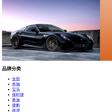
品牌分类
全部
奔驰
宝马
保时捷
奥迪
捷豹
路虎