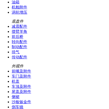
油箱
机舱附件
涡轮增压
底盘件
减震配件
摆臂羊角
前后桥
转向配件
制动配件
排气
传动配件
外观件
前嘴及附件
车门及附件
机盖
车顶及附件
尾盖及附件
侧裙
沙板钣金件
倒车镜