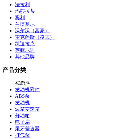
法拉利
玛莎拉蒂
宾利
兰博基尼
沃尔沃（富豪）
雷克萨斯（凌志）
凯迪拉克
英菲尼迪
其他品牌
产品分类
机舱件
发动机附件
ABS泵
发动机
波箱变速箱
分动箱
电子扇
尾牙差速器
打气泵