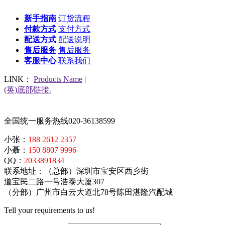
新手指南
订货流程
付款方式
支付方式
配送方式
配送说明
售后服务
售后服务
客服中心
联系我们
LINK：
Products Name
|
(英)底部链接.
|
全国统一服务热线
020-36138599
小张：
188 2612 2357
小聂：
150 8807 9996
QQ：
2033891834
联系地址：（总部）深圳市宝安区西乡街
道宝民二路一号浩泰大厦307
（分部）广州市白云大道北78号陈田湛隆汽配城
Tell your requirements to us!