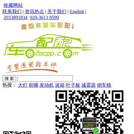
收藏网站
联系我们
|
资讯热点
|
关于我们
|
English
|
2033891834
020-3613 8599
热搜：
大灯
前嘴
发动机
波箱
叶子板
减震器
倒车镜