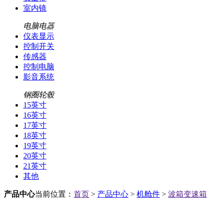
室内镜
电脑电器
仪表显示
控制开关
传感器
控制电脑
影音系统
钢圈轮毂
15英寸
16英寸
17英寸
18英寸
19英寸
20英寸
21英寸
其他
产品中心
当前位置：
首页
>
产品中心
>
机舱件
>
波箱变速箱