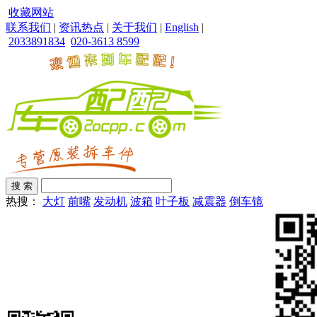
收藏网站
联系我们
|
资讯热点
|
关于我们
|
English
|
2033891834
020-3613 8599
热搜：
大灯
前嘴
发动机
波箱
叶子板
减震器
倒车镜