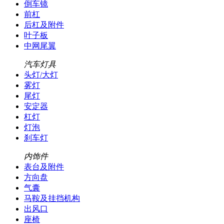
倒车镜
前杠
后杠及附件
叶子板
中网尾翼
汽车灯具
头灯/大灯
雾灯
尾灯
安定器
杠灯
灯泡
刹车灯
内饰件
表台及附件
方向盘
气囊
马鞍及挂挡机构
出风口
座椅