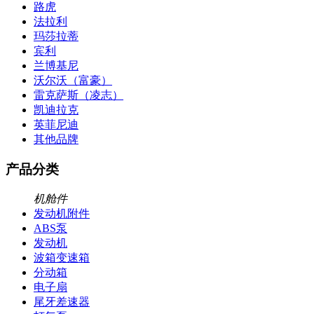
路虎
法拉利
玛莎拉蒂
宾利
兰博基尼
沃尔沃（富豪）
雷克萨斯（凌志）
凯迪拉克
英菲尼迪
其他品牌
产品分类
机舱件
发动机附件
ABS泵
发动机
波箱变速箱
分动箱
电子扇
尾牙差速器