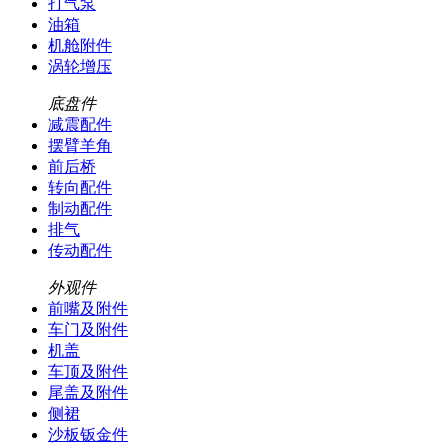
打气泵
油箱
机舱附件
涡轮增压
底盘件
减震配件
摆臂羊角
前后桥
转向配件
制动配件
排气
传动配件
外观件
前嘴及附件
车门及附件
机盖
车顶及附件
尾盖及附件
侧裙
沙板钣金件