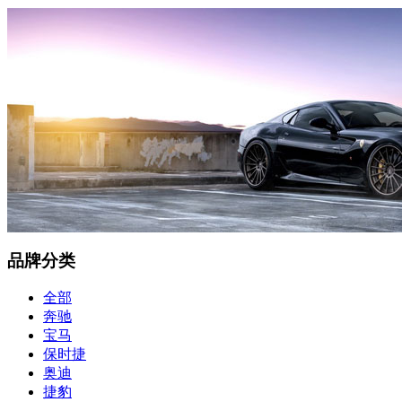
品牌分类
全部
奔驰
宝马
保时捷
奥迪
捷豹