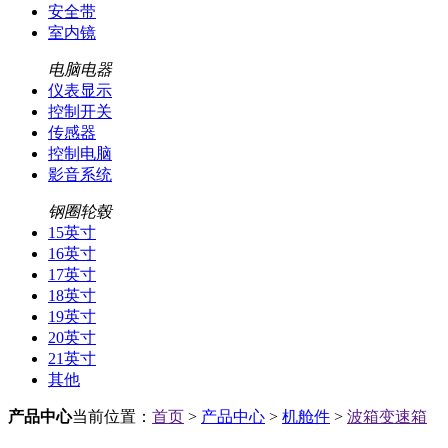
安全带
室内镜
电脑电器
仪表显示
控制开关
传感器
控制电脑
影音系统
钢圈轮毂
15英寸
16英寸
17英寸
18英寸
19英寸
20英寸
21英寸
其他
产品中心
当前位置：
首页
>
产品中心
>
机舱件
>
波箱变速箱