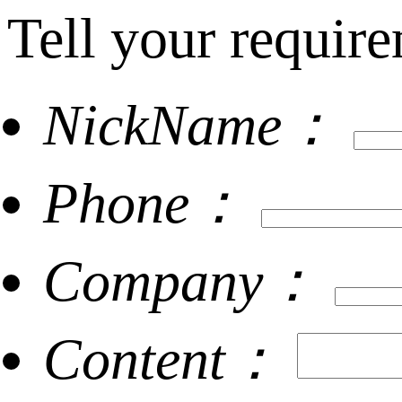
Tell your require
NickName：
Phone：
Company：
Content：