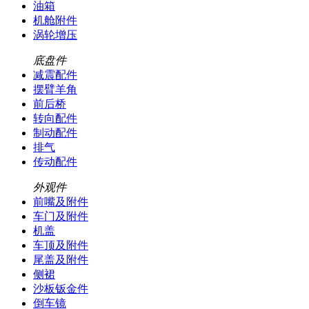
油箱
机舱附件
涡轮增压
底盘件
减震配件
摆臂羊角
前后桥
转向配件
制动配件
排气
传动配件
外观件
前嘴及附件
车门及附件
机盖
车顶及附件
尾盖及附件
侧裙
沙板钣金件
倒车镜