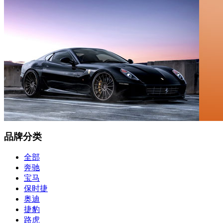
品牌分类
全部
奔驰
宝马
保时捷
奥迪
捷豹
路虎