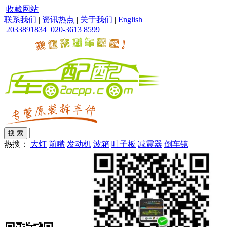
收藏网站
联系我们
|
资讯热点
|
关于我们
|
English
|
2033891834
020-3613 8599
热搜：
大灯
前嘴
发动机
波箱
叶子板
减震器
倒车镜