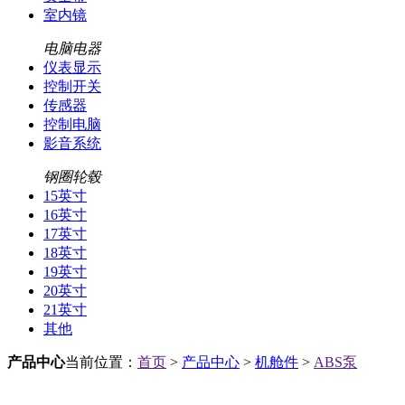
室内镜
电脑电器
仪表显示
控制开关
传感器
控制电脑
影音系统
钢圈轮毂
15英寸
16英寸
17英寸
18英寸
19英寸
20英寸
21英寸
其他
产品中心
当前位置：
首页
>
产品中心
>
机舱件
>
ABS泵