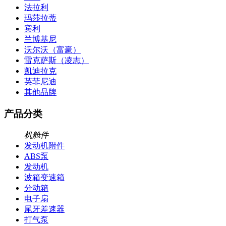
法拉利
玛莎拉蒂
宾利
兰博基尼
沃尔沃（富豪）
雷克萨斯（凌志）
凯迪拉克
英菲尼迪
其他品牌
产品分类
机舱件
发动机附件
ABS泵
发动机
波箱变速箱
分动箱
电子扇
尾牙差速器
打气泵