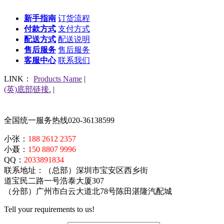
新手指南
订货流程
付款方式
支付方式
配送方式
配送说明
售后服务
售后服务
客服中心
联系我们
LINK：
Products Name
|
(英)底部链接.
|
全国统一服务热线
020-36138599
小张：
188 2612 2357
小聂：
150 8807 9996
QQ：
2033891834
联系地址：（总部）深圳市宝安区西乡街
道宝民二路一号浩泰大厦307
（分部）广州市白云大道北78号陈田湛隆汽配城
Tell your requirements to us!