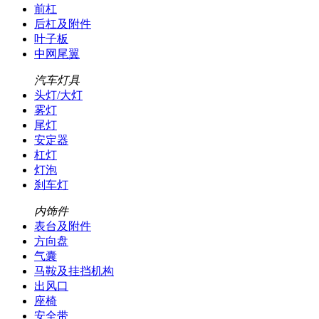
前杠
后杠及附件
叶子板
中网尾翼
汽车灯具
头灯/大灯
雾灯
尾灯
安定器
杠灯
灯泡
刹车灯
内饰件
表台及附件
方向盘
气囊
马鞍及挂挡机构
出风口
座椅
安全带