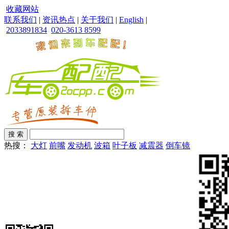
收藏网站
联系我们
|
资讯热点
|
关于我们
|
English
|
2033891834
020-3613 8599
热搜：
大灯
前嘴
发动机
波箱
叶子板
减震器
倒车镜