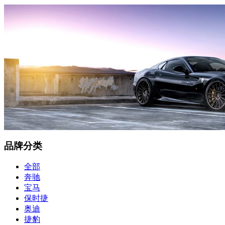
品牌分类
全部
奔驰
宝马
保时捷
奥迪
捷豹