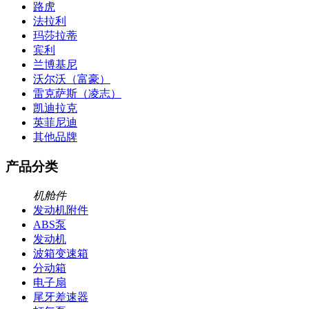
路虎
法拉利
玛莎拉蒂
宾利
兰博基尼
沃尔沃（富豪）
雷克萨斯（凌志）
凯迪拉克
英菲尼迪
其他品牌
产品分类
机舱件
发动机附件
ABS泵
发动机
波箱变速箱
分动箱
电子扇
尾牙差速器