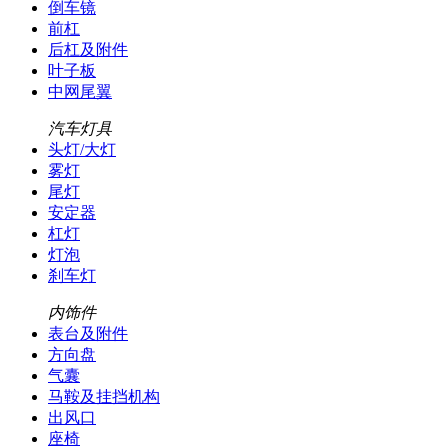
倒车镜
前杠
后杠及附件
叶子板
中网尾翼
汽车灯具
头灯/大灯
雾灯
尾灯
安定器
杠灯
灯泡
刹车灯
内饰件
表台及附件
方向盘
气囊
马鞍及挂挡机构
出风口
座椅