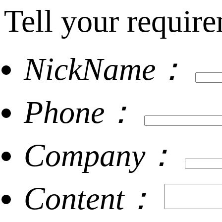
Tell your require
NickName：
Phone：
Company：
Content：