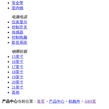
安全带
室内镜
电脑电器
仪表显示
控制开关
传感器
控制电脑
影音系统
钢圈轮毂
15英寸
16英寸
17英寸
18英寸
19英寸
20英寸
21英寸
其他
产品中心
当前位置：
首页
>
产品中心
>
机舱件
>
ABS泵