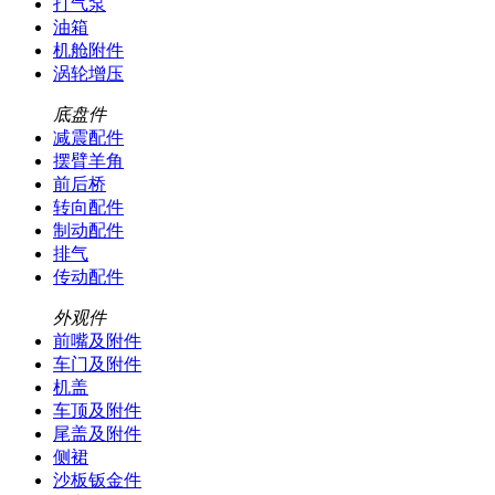
打气泵
油箱
机舱附件
涡轮增压
底盘件
减震配件
摆臂羊角
前后桥
转向配件
制动配件
排气
传动配件
外观件
前嘴及附件
车门及附件
机盖
车顶及附件
尾盖及附件
侧裙
沙板钣金件