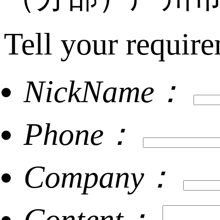
Tell your require
NickName：
Phone：
Company：
Content：