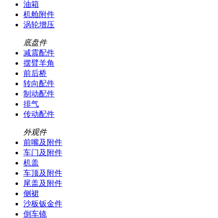
油箱
机舱附件
涡轮增压
底盘件
减震配件
摆臂羊角
前后桥
转向配件
制动配件
排气
传动配件
外观件
前嘴及附件
车门及附件
机盖
车顶及附件
尾盖及附件
侧裙
沙板钣金件
倒车镜