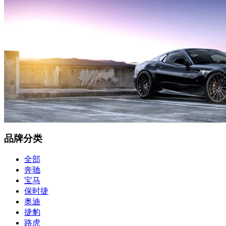
品牌分类
全部
奔驰
宝马
保时捷
奥迪
捷豹
路虎