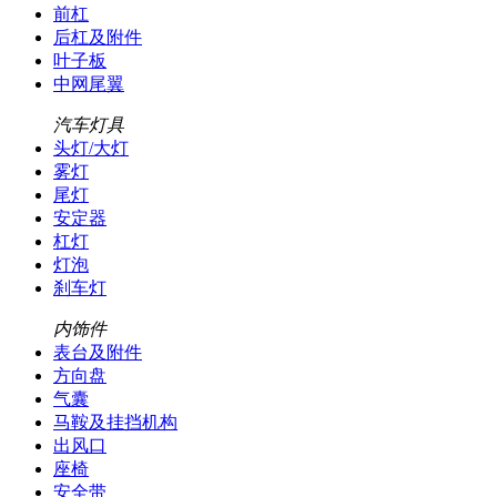
前杠
后杠及附件
叶子板
中网尾翼
汽车灯具
头灯/大灯
雾灯
尾灯
安定器
杠灯
灯泡
刹车灯
内饰件
表台及附件
方向盘
气囊
马鞍及挂挡机构
出风口
座椅
安全带