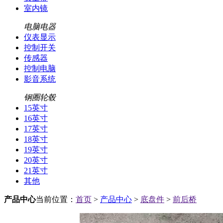
室内镜
电脑电器
仪表显示
控制开关
传感器
控制电脑
影音系统
钢圈轮毂
15英寸
16英寸
17英寸
18英寸
19英寸
20英寸
21英寸
其他
产品中心
当前位置：
首页
>
产品中心
>
底盘件
>
前后桥