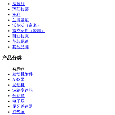
法拉利
玛莎拉蒂
宾利
兰博基尼
沃尔沃（富豪）
雷克萨斯（凌志）
凯迪拉克
英菲尼迪
其他品牌
产品分类
机舱件
发动机附件
ABS泵
发动机
波箱变速箱
分动箱
电子扇
尾牙差速器
打气泵