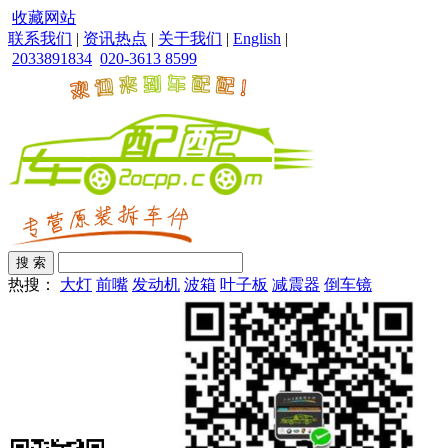
收藏网站
联系我们
|
资讯热点
|
关于我们
|
English
|
2033891834
020-3613 8599
热搜：
大灯
前嘴
发动机
波箱
叶子板
减震器
倒车镜