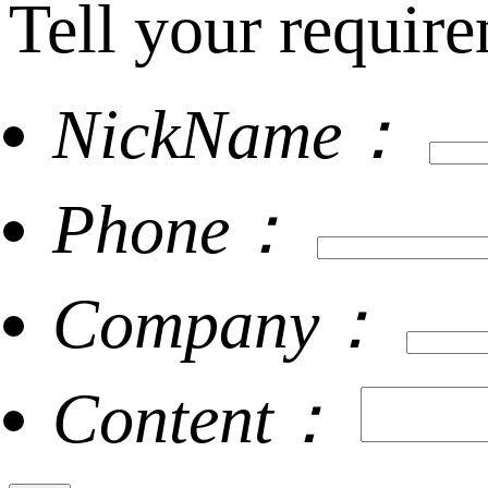
Tell your require
NickName：
Phone：
Company：
Content：