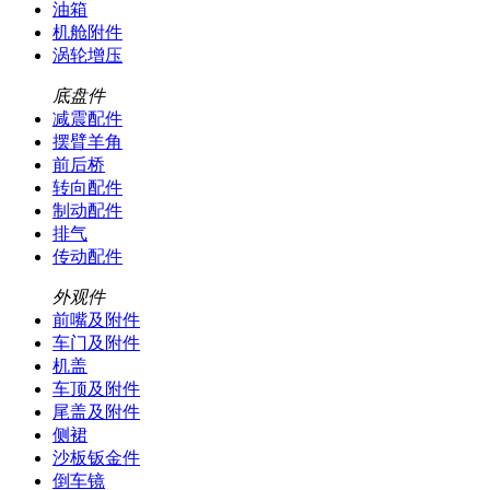
油箱
机舱附件
涡轮增压
底盘件
减震配件
摆臂羊角
前后桥
转向配件
制动配件
排气
传动配件
外观件
前嘴及附件
车门及附件
机盖
车顶及附件
尾盖及附件
侧裙
沙板钣金件
倒车镜