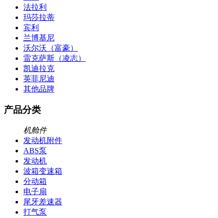
法拉利
玛莎拉蒂
宾利
兰博基尼
沃尔沃（富豪）
雷克萨斯（凌志）
凯迪拉克
英菲尼迪
其他品牌
产品分类
机舱件
发动机附件
ABS泵
发动机
波箱变速箱
分动箱
电子扇
尾牙差速器
打气泵