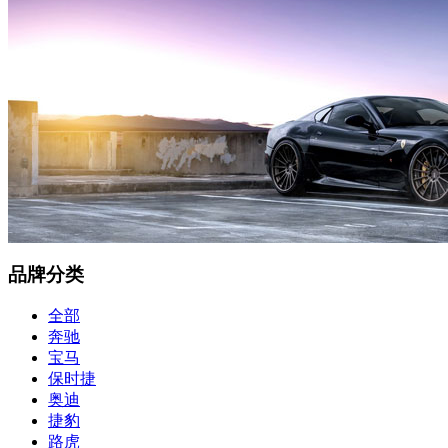
品牌分类
全部
奔驰
宝马
保时捷
奥迪
捷豹
路虎