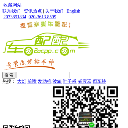
收藏网站
联系我们
|
资讯热点
|
关于我们
|
English
|
2033891834
020-3613 8599
热搜：
大灯
前嘴
发动机
波箱
叶子板
减震器
倒车镜