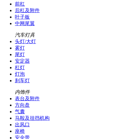
前杠
后杠及附件
叶子板
中网尾翼
汽车灯具
头灯/大灯
雾灯
尾灯
安定器
杠灯
灯泡
刹车灯
内饰件
表台及附件
方向盘
气囊
马鞍及挂挡机构
出风口
座椅
安全带