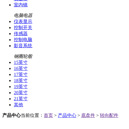
室内镜
电脑电器
仪表显示
控制开关
传感器
控制电脑
影音系统
钢圈轮毂
15英寸
16英寸
17英寸
18英寸
19英寸
20英寸
21英寸
其他
产品中心
当前位置：
首页
>
产品中心
>
底盘件
>
转向配件