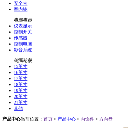
安全带
室内镜
电脑电器
仪表显示
控制开关
传感器
控制电脑
影音系统
钢圈轮毂
15英寸
16英寸
17英寸
18英寸
19英寸
20英寸
21英寸
其他
产品中心
当前位置：
首页
>
产品中心
>
内饰件
>
方向盘