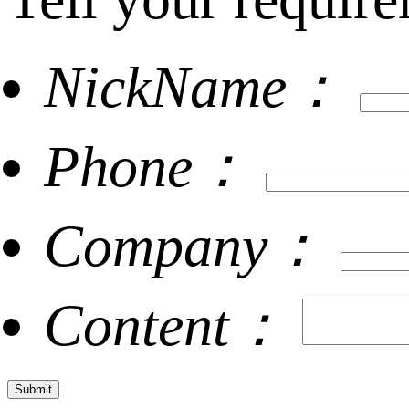
NickName：
Phone：
Company：
Content：