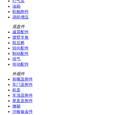
打气泵
油箱
机舱附件
涡轮增压
底盘件
减震配件
摆臂羊角
前后桥
转向配件
制动配件
排气
传动配件
外观件
前嘴及附件
车门及附件
机盖
车顶及附件
尾盖及附件
侧裙
沙板钣金件