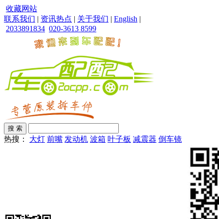
收藏网站
联系我们
|
资讯热点
|
关于我们
|
English
|
2033891834
020-3613 8599
热搜：
大灯
前嘴
发动机
波箱
叶子板
减震器
倒车镜