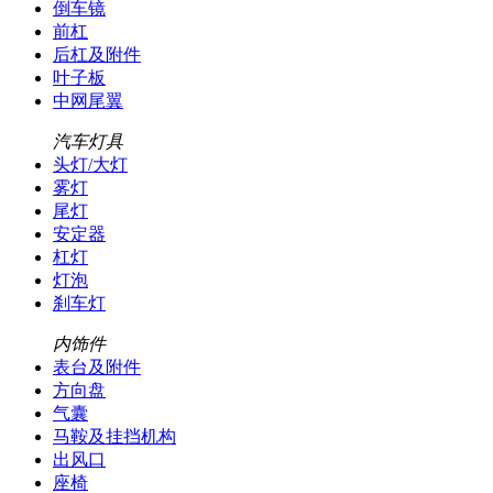
倒车镜
前杠
后杠及附件
叶子板
中网尾翼
汽车灯具
头灯/大灯
雾灯
尾灯
安定器
杠灯
灯泡
刹车灯
内饰件
表台及附件
方向盘
气囊
马鞍及挂挡机构
出风口
座椅