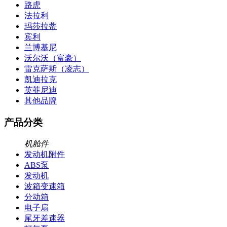
路虎
法拉利
玛莎拉蒂
宾利
兰博基尼
沃尔沃（富豪）
雷克萨斯（凌志）
凯迪拉克
英菲尼迪
其他品牌
产品分类
机舱件
发动机附件
ABS泵
发动机
波箱变速箱
分动箱
电子扇
尾牙差速器