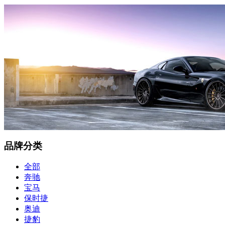
品牌分类
全部
奔驰
宝马
保时捷
奥迪
捷豹