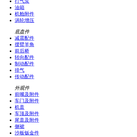
打气泵
油箱
机舱附件
涡轮增压
底盘件
减震配件
摆臂羊角
前后桥
转向配件
制动配件
排气
传动配件
外观件
前嘴及附件
车门及附件
机盖
车顶及附件
尾盖及附件
侧裙
沙板钣金件