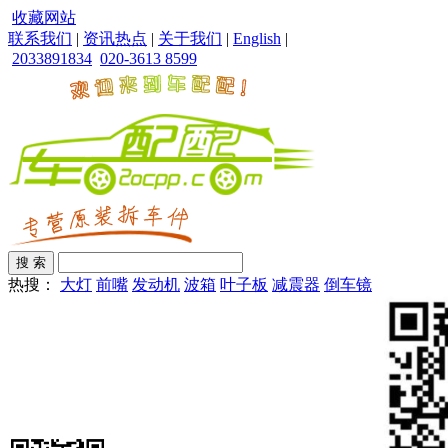
收藏网站
联系我们
|
资讯热点
|
关于我们
|
English
|
2033891834
020-3613 8599
热搜：
大灯
前嘴
发动机
波箱
叶子板
减震器
倒车镜