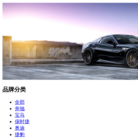
品牌分类
全部
奔驰
宝马
保时捷
奥迪
捷豹