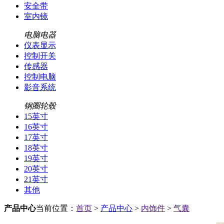
安全带
室内镜
电脑电器
仪表显示
控制开关
传感器
控制电脑
影音系统
钢圈轮毂
15英寸
16英寸
17英寸
18英寸
19英寸
20英寸
21英寸
其他
产品中心
当前位置：
首页
>
产品中心
>
内饰件
>
气囊