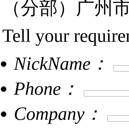
（分部）广州市
Tell your require
NickName：
Phone：
Company：