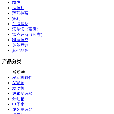
路虎
法拉利
玛莎拉蒂
宾利
兰博基尼
沃尔沃（富豪）
雷克萨斯（凌志）
凯迪拉克
英菲尼迪
其他品牌
产品分类
机舱件
发动机附件
ABS泵
发动机
波箱变速箱
分动箱
电子扇
尾牙差速器