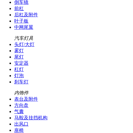
倒车镜
前杠
后杠及附件
叶子板
中网尾翼
汽车灯具
头灯/大灯
雾灯
尾灯
安定器
杠灯
灯泡
刹车灯
内饰件
表台及附件
方向盘
气囊
马鞍及挂挡机构
出风口
座椅