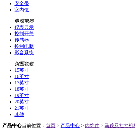
安全带
室内镜
电脑电器
仪表显示
控制开关
传感器
控制电脑
影音系统
钢圈轮毂
15英寸
16英寸
17英寸
18英寸
19英寸
20英寸
21英寸
其他
产品中心
当前位置：
首页
>
产品中心
>
内饰件
>
马鞍及挂挡机