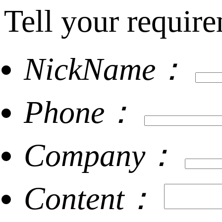
Tell your require
NickName：
Phone：
Company：
Content：