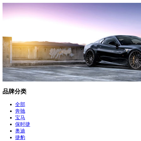
品牌分类
全部
奔驰
宝马
保时捷
奥迪
捷豹