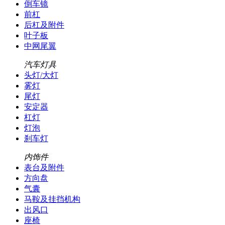
倒车镜
前杠
后杠及附件
叶子板
中网尾翼
汽车灯具
头灯/大灯
雾灯
尾灯
安定器
杠灯
灯泡
刹车灯
内饰件
表台及附件
方向盘
气囊
马鞍及挂挡机构
出风口
座椅