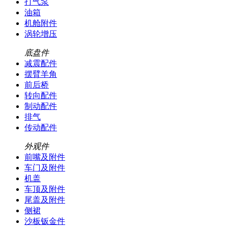
打气泵
油箱
机舱附件
涡轮增压
底盘件
减震配件
摆臂羊角
前后桥
转向配件
制动配件
排气
传动配件
外观件
前嘴及附件
车门及附件
机盖
车顶及附件
尾盖及附件
侧裙
沙板钣金件