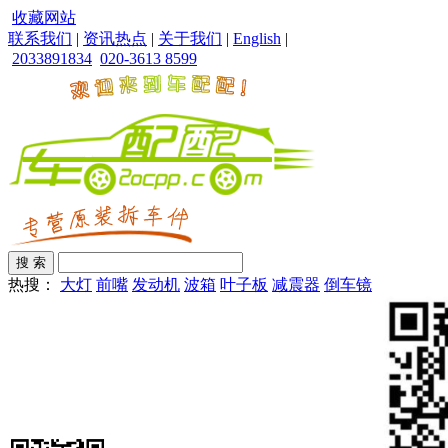
收藏网站
联系我们
|
资讯热点
|
关于我们
|
English
|
2033891834
020-3613 8599
热搜：
大灯
前嘴
发动机
波箱
叶子板
减震器
倒车镜