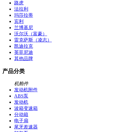
路虎
法拉利
玛莎拉蒂
宾利
兰博基尼
沃尔沃（富豪）
雷克萨斯（凌志）
凯迪拉克
英菲尼迪
其他品牌
产品分类
机舱件
发动机附件
ABS泵
发动机
波箱变速箱
分动箱
电子扇
尾牙差速器