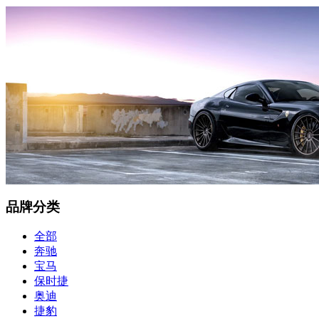
品牌分类
全部
奔驰
宝马
保时捷
奥迪
捷豹