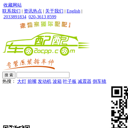
收藏网站
联系我们
|
资讯热点
|
关于我们
|
English
|
2033891834
020-3613 8599
热搜：
大灯
前嘴
发动机
波箱
叶子板
减震器
倒车镜