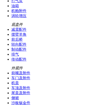
打气泵
油箱
机舱附件
涡轮增压
底盘件
减震配件
摆臂羊角
前后桥
转向配件
制动配件
排气
传动配件
外观件
前嘴及附件
车门及附件
机盖
车顶及附件
尾盖及附件
侧裙
沙板钣金件