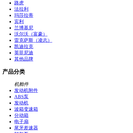
路虎
法拉利
玛莎拉蒂
宾利
兰博基尼
沃尔沃（富豪）
雷克萨斯（凌志）
凯迪拉克
英菲尼迪
其他品牌
产品分类
机舱件
发动机附件
ABS泵
发动机
波箱变速箱
分动箱
电子扇
尾牙差速器