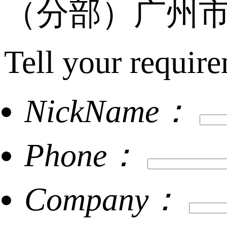
（分部）广州市
Tell your require
NickName：
Phone：
Company：