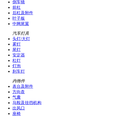
倒车镜
前杠
后杠及附件
叶子板
中网尾翼
汽车灯具
头灯/大灯
雾灯
尾灯
安定器
杠灯
灯泡
刹车灯
内饰件
表台及附件
方向盘
气囊
马鞍及挂挡机构
出风口
座椅