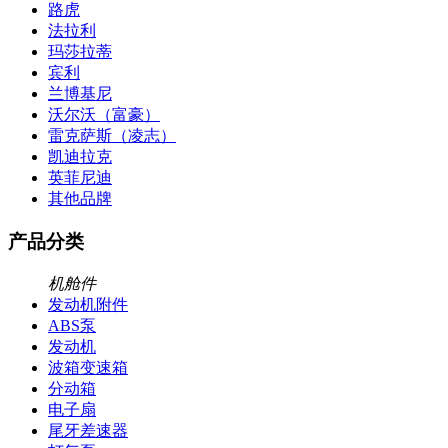
路虎
法拉利
玛莎拉蒂
宾利
兰博基尼
沃尔沃（富豪）
雷克萨斯（凌志）
凯迪拉克
英菲尼迪
其他品牌
产品分类
机舱件
发动机附件
ABS泵
发动机
波箱变速箱
分动箱
电子扇
尾牙差速器