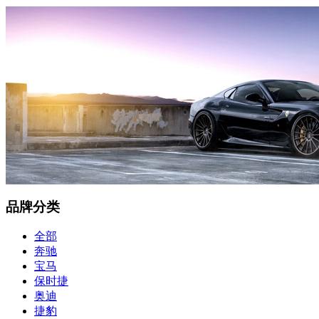
品牌分类
全部
奔驰
宝马
保时捷
奥迪
捷豹