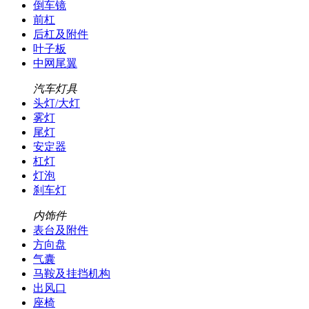
倒车镜
前杠
后杠及附件
叶子板
中网尾翼
汽车灯具
头灯/大灯
雾灯
尾灯
安定器
杠灯
灯泡
刹车灯
内饰件
表台及附件
方向盘
气囊
马鞍及挂挡机构
出风口
座椅