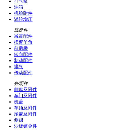
打气泵
油箱
机舱附件
涡轮增压
底盘件
减震配件
摆臂羊角
前后桥
转向配件
制动配件
排气
传动配件
外观件
前嘴及附件
车门及附件
机盖
车顶及附件
尾盖及附件
侧裙
沙板钣金件