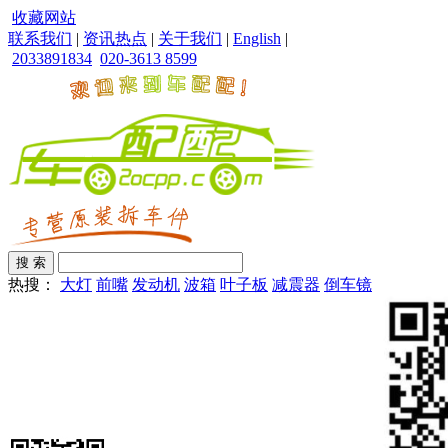
收藏网站
联系我们
|
资讯热点
|
关于我们
|
English
|
2033891834
020-3613 8599
热搜：
大灯
前嘴
发动机
波箱
叶子板
减震器
倒车镜