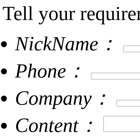
Tell your require
NickName：
Phone：
Company：
Content：