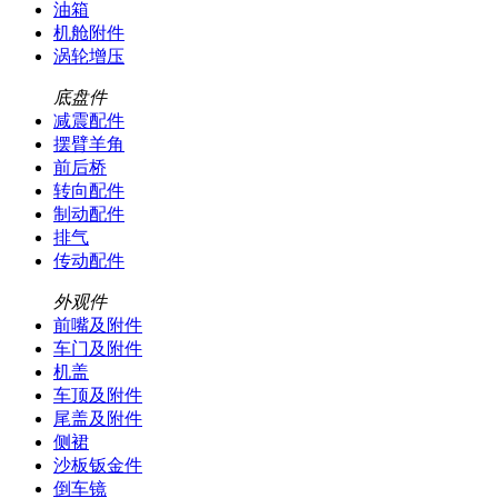
油箱
机舱附件
涡轮增压
底盘件
减震配件
摆臂羊角
前后桥
转向配件
制动配件
排气
传动配件
外观件
前嘴及附件
车门及附件
机盖
车顶及附件
尾盖及附件
侧裙
沙板钣金件
倒车镜