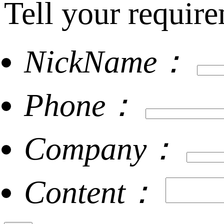
Tell your require
NickName：
Phone：
Company：
Content：