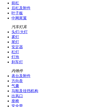
前杠
后杠及附件
叶子板
中网尾翼
汽车灯具
头灯/大灯
雾灯
尾灯
安定器
杠灯
灯泡
刹车灯
内饰件
表台及附件
方向盘
气囊
马鞍及挂挡机构
出风口
座椅
安全带