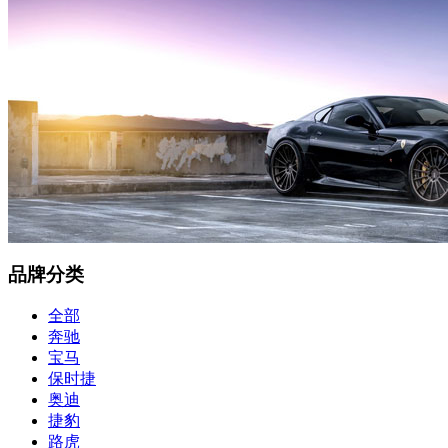
品牌分类
全部
奔驰
宝马
保时捷
奥迪
捷豹
路虎