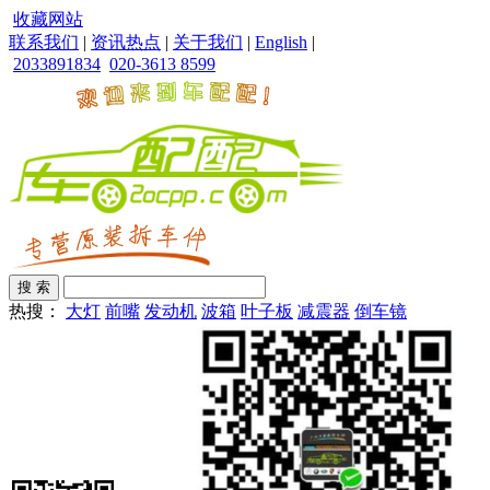
收藏网站
联系我们
|
资讯热点
|
关于我们
|
English
|
2033891834
020-3613 8599
热搜：
大灯
前嘴
发动机
波箱
叶子板
减震器
倒车镜