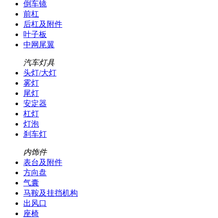
倒车镜
前杠
后杠及附件
叶子板
中网尾翼
汽车灯具
头灯/大灯
雾灯
尾灯
安定器
杠灯
灯泡
刹车灯
内饰件
表台及附件
方向盘
气囊
马鞍及挂挡机构
出风口
座椅