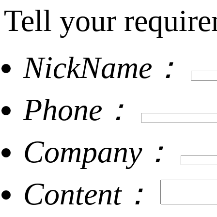
Tell your require
NickName：
Phone：
Company：
Content：