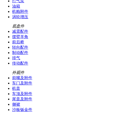
打气泵
油箱
机舱附件
涡轮增压
底盘件
减震配件
摆臂羊角
前后桥
转向配件
制动配件
排气
传动配件
外观件
前嘴及附件
车门及附件
机盖
车顶及附件
尾盖及附件
侧裙
沙板钣金件