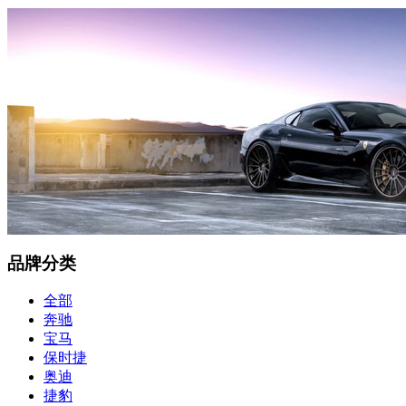
品牌分类
全部
奔驰
宝马
保时捷
奥迪
捷豹