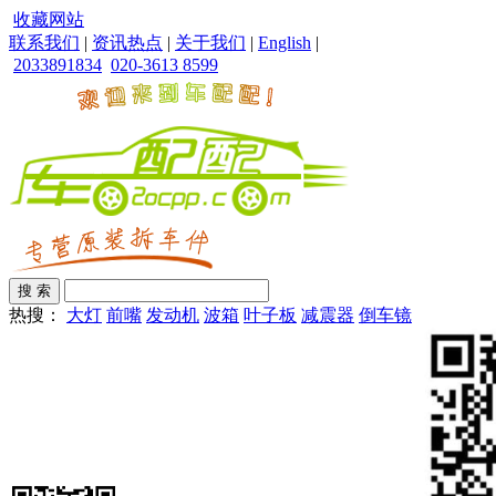
收藏网站
联系我们
|
资讯热点
|
关于我们
|
English
|
2033891834
020-3613 8599
热搜：
大灯
前嘴
发动机
波箱
叶子板
减震器
倒车镜