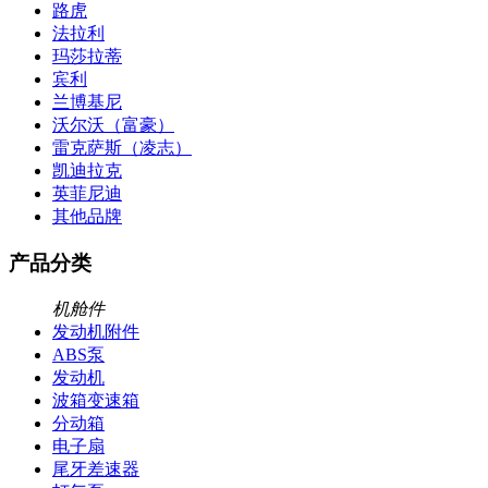
路虎
法拉利
玛莎拉蒂
宾利
兰博基尼
沃尔沃（富豪）
雷克萨斯（凌志）
凯迪拉克
英菲尼迪
其他品牌
产品分类
机舱件
发动机附件
ABS泵
发动机
波箱变速箱
分动箱
电子扇
尾牙差速器