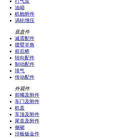
打气泵
油箱
机舱附件
涡轮增压
底盘件
减震配件
摆臂羊角
前后桥
转向配件
制动配件
排气
传动配件
外观件
前嘴及附件
车门及附件
机盖
车顶及附件
尾盖及附件
侧裙
沙板钣金件