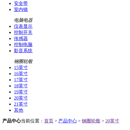
安全带
室内镜
电脑电器
仪表显示
控制开关
传感器
控制电脑
影音系统
钢圈轮毂
15英寸
16英寸
17英寸
18英寸
19英寸
20英寸
21英寸
其他
产品中心
当前位置：
首页
>
产品中心
>
钢圈轮毂
>
20英寸