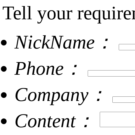
Tell your require
NickName：
Phone：
Company：
Content：