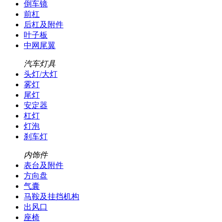
倒车镜
前杠
后杠及附件
叶子板
中网尾翼
汽车灯具
头灯/大灯
雾灯
尾灯
安定器
杠灯
灯泡
刹车灯
内饰件
表台及附件
方向盘
气囊
马鞍及挂挡机构
出风口
座椅