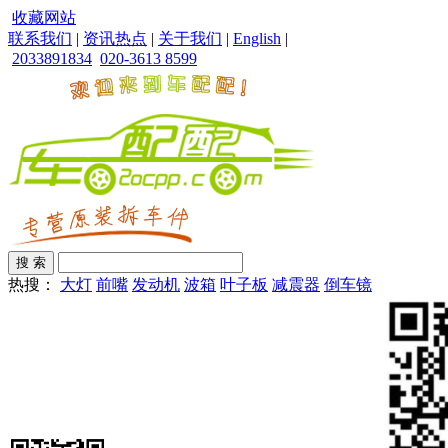
收藏网站
联系我们
|
资讯热点
|
关于我们
|
English
|
2033891834
020-3613 8599
热搜：
大灯
前嘴
发动机
波箱
叶子板
减震器
倒车镜