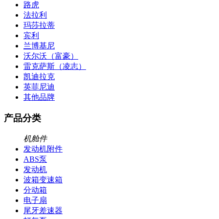
路虎
法拉利
玛莎拉蒂
宾利
兰博基尼
沃尔沃（富豪）
雷克萨斯（凌志）
凯迪拉克
英菲尼迪
其他品牌
产品分类
机舱件
发动机附件
ABS泵
发动机
波箱变速箱
分动箱
电子扇
尾牙差速器