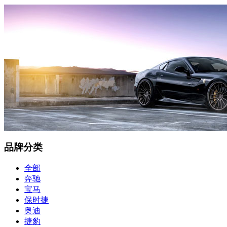
品牌分类
全部
奔驰
宝马
保时捷
奥迪
捷豹