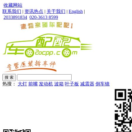
收藏网站
联系我们
|
资讯热点
|
关于我们
|
English
|
2033891834
020-3613 8599
热搜：
大灯
前嘴
发动机
波箱
叶子板
减震器
倒车镜