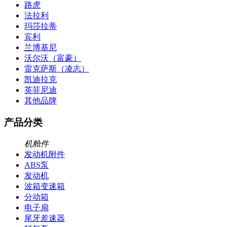
路虎
法拉利
玛莎拉蒂
宾利
兰博基尼
沃尔沃（富豪）
雷克萨斯（凌志）
凯迪拉克
英菲尼迪
其他品牌
产品分类
机舱件
发动机附件
ABS泵
发动机
波箱变速箱
分动箱
电子扇
尾牙差速器