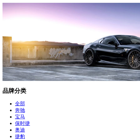
品牌分类
全部
奔驰
宝马
保时捷
奥迪
捷豹