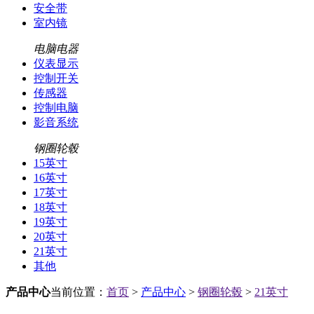
安全带
室内镜
电脑电器
仪表显示
控制开关
传感器
控制电脑
影音系统
钢圈轮毂
15英寸
16英寸
17英寸
18英寸
19英寸
20英寸
21英寸
其他
产品中心
当前位置：
首页
>
产品中心
>
钢圈轮毂
>
21英寸