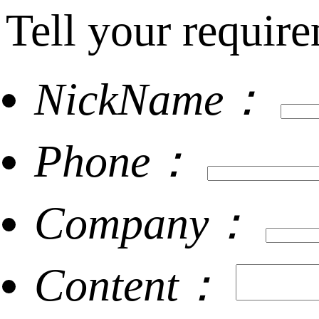
Tell your require
NickName：
Phone：
Company：
Content：