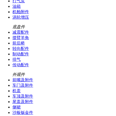
打气泵
油箱
机舱附件
涡轮增压
底盘件
减震配件
摆臂羊角
前后桥
转向配件
制动配件
排气
传动配件
外观件
前嘴及附件
车门及附件
机盖
车顶及附件
尾盖及附件
侧裙
沙板钣金件