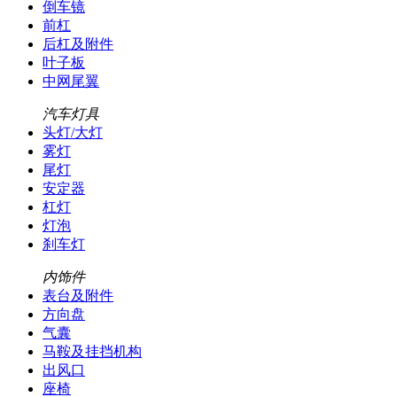
倒车镜
前杠
后杠及附件
叶子板
中网尾翼
汽车灯具
头灯/大灯
雾灯
尾灯
安定器
杠灯
灯泡
刹车灯
内饰件
表台及附件
方向盘
气囊
马鞍及挂挡机构
出风口
座椅