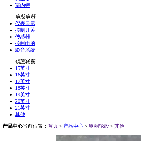
室内镜
电脑电器
仪表显示
控制开关
传感器
控制电脑
影音系统
钢圈轮毂
15英寸
16英寸
17英寸
18英寸
19英寸
20英寸
21英寸
其他
产品中心
当前位置：
首页
>
产品中心
>
钢圈轮毂
>
其他