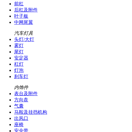
前杠
后杠及附件
叶子板
中网尾翼
汽车灯具
头灯/大灯
雾灯
尾灯
安定器
杠灯
灯泡
刹车灯
内饰件
表台及附件
方向盘
气囊
马鞍及挂挡机构
出风口
座椅
安全带