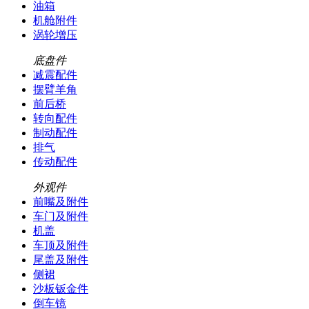
油箱
机舱附件
涡轮增压
底盘件
减震配件
摆臂羊角
前后桥
转向配件
制动配件
排气
传动配件
外观件
前嘴及附件
车门及附件
机盖
车顶及附件
尾盖及附件
侧裙
沙板钣金件
倒车镜