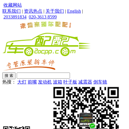
收藏网站
联系我们
|
资讯热点
|
关于我们
|
English
|
2033891834
020-3613 8599
热搜：
大灯
前嘴
发动机
波箱
叶子板
减震器
倒车镜