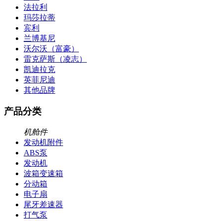
法拉利
玛莎拉蒂
宾利
兰博基尼
沃尔沃（富豪）
雷克萨斯（凌志）
凯迪拉克
英菲尼迪
其他品牌
产品分类
机舱件
发动机附件
ABS泵
发动机
波箱变速箱
分动箱
电子扇
尾牙差速器
打气泵