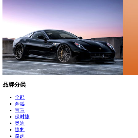
品牌分类
全部
奔驰
宝马
保时捷
奥迪
捷豹
路虎