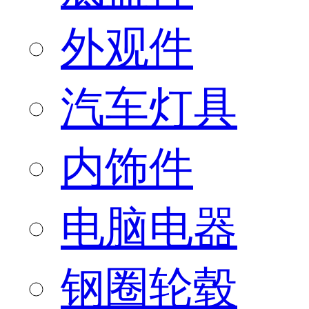
外观件
汽车灯具
内饰件
电脑电器
钢圈轮毂