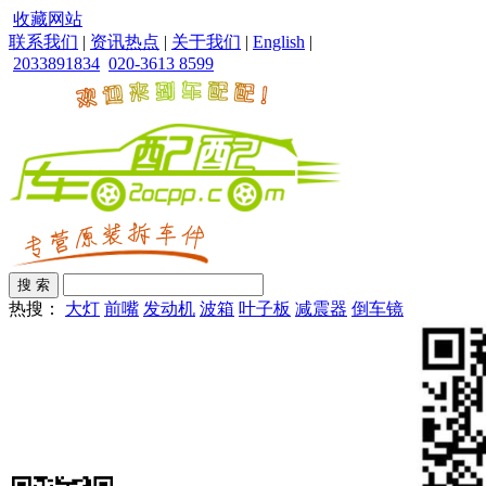
收藏网站
联系我们
|
资讯热点
|
关于我们
|
English
|
2033891834
020-3613 8599
热搜：
大灯
前嘴
发动机
波箱
叶子板
减震器
倒车镜