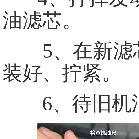
油滤芯。
5、在新
装好、拧紧。
6、待旧