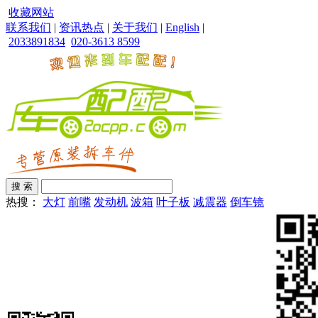
收藏网站
联系我们
|
资讯热点
|
关于我们
|
English
|
2033891834
020-3613 8599
热搜：
大灯
前嘴
发动机
波箱
叶子板
减震器
倒车镜