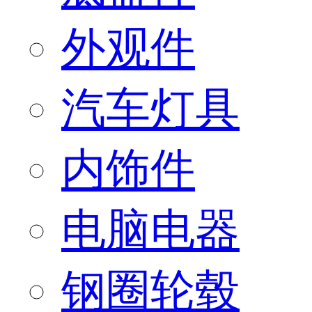
外观件
汽车灯具
内饰件
电脑电器
钢圈轮毂