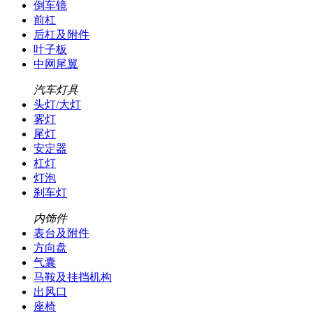
倒车镜
前杠
后杠及附件
叶子板
中网尾翼
汽车灯具
头灯/大灯
雾灯
尾灯
安定器
杠灯
灯泡
刹车灯
内饰件
表台及附件
方向盘
气囊
马鞍及挂挡机构
出风口
座椅