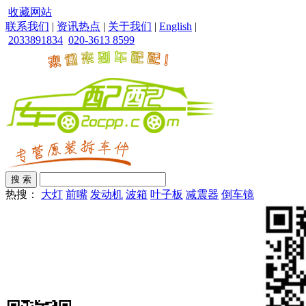
收藏网站
联系我们
|
资讯热点
|
关于我们
|
English
|
2033891834
020-3613 8599
热搜：
大灯
前嘴
发动机
波箱
叶子板
减震器
倒车镜