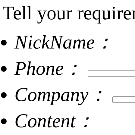
Tell your require
NickName：
Phone：
Company：
Content：