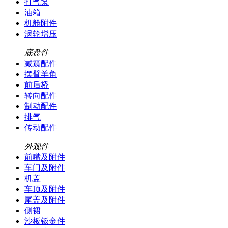
打气泵
油箱
机舱附件
涡轮增压
底盘件
减震配件
摆臂羊角
前后桥
转向配件
制动配件
排气
传动配件
外观件
前嘴及附件
车门及附件
机盖
车顶及附件
尾盖及附件
侧裙
沙板钣金件