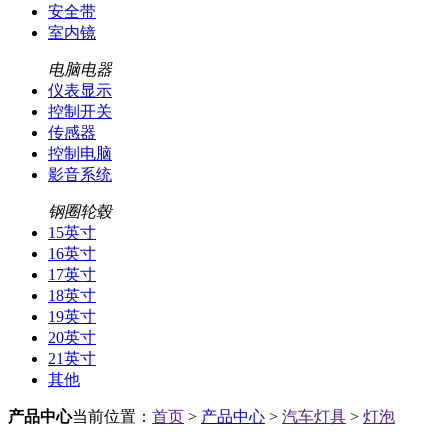
安全带
室内镜
电脑电器
仪表显示
控制开关
传感器
控制电脑
影音系统
钢圈轮毂
15英寸
16英寸
17英寸
18英寸
19英寸
20英寸
21英寸
其他
产品中心
当前位置：
首页
>
产品中心
>
汽车灯具
>
灯泡