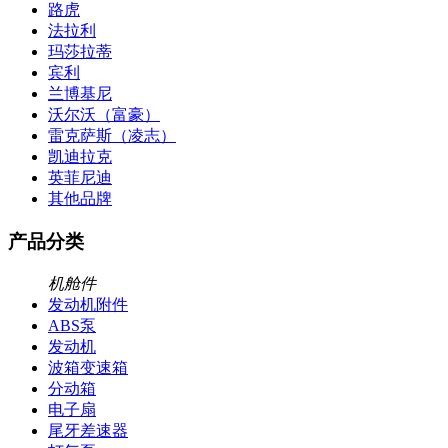
路虎
法拉利
玛莎拉蒂
宾利
兰博基尼
沃尔沃（富豪）
雷克萨斯（凌志）
凯迪拉克
英菲尼迪
其他品牌
产品分类
机舱件
发动机附件
ABS泵
发动机
波箱变速箱
分动箱
电子扇
尾牙差速器