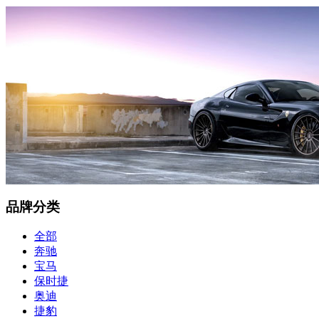
品牌分类
全部
奔驰
宝马
保时捷
奥迪
捷豹