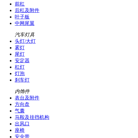
前杠
后杠及附件
叶子板
中网尾翼
汽车灯具
头灯/大灯
雾灯
尾灯
安定器
杠灯
灯泡
刹车灯
内饰件
表台及附件
方向盘
气囊
马鞍及挂挡机构
出风口
座椅
安全带