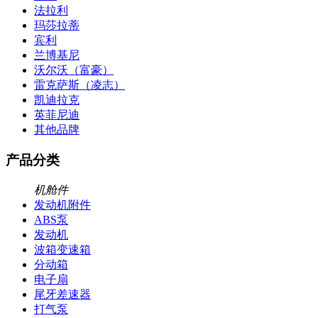
法拉利
玛莎拉蒂
宾利
兰博基尼
沃尔沃（富豪）
雷克萨斯（凌志）
凯迪拉克
英菲尼迪
其他品牌
产品分类
机舱件
发动机附件
ABS泵
发动机
波箱变速箱
分动箱
电子扇
尾牙差速器
打气泵