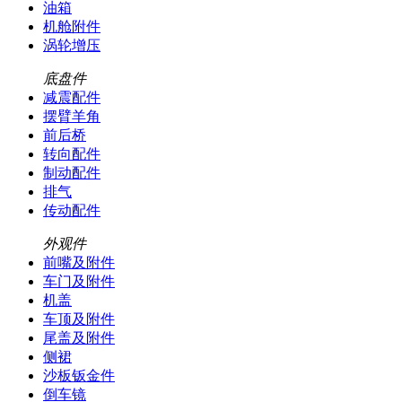
油箱
机舱附件
涡轮增压
底盘件
减震配件
摆臂羊角
前后桥
转向配件
制动配件
排气
传动配件
外观件
前嘴及附件
车门及附件
机盖
车顶及附件
尾盖及附件
侧裙
沙板钣金件
倒车镜