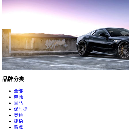
品牌分类
全部
奔驰
宝马
保时捷
奥迪
捷豹
路虎