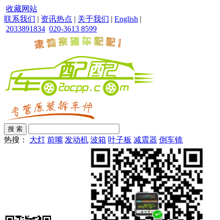
收藏网站
联系我们
|
资讯热点
|
关于我们
|
English
|
2033891834
020-3613 8599
热搜：
大灯
前嘴
发动机
波箱
叶子板
减震器
倒车镜