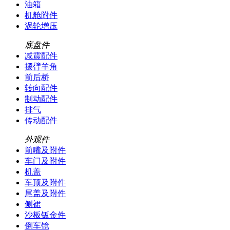
油箱
机舱附件
涡轮增压
底盘件
减震配件
摆臂羊角
前后桥
转向配件
制动配件
排气
传动配件
外观件
前嘴及附件
车门及附件
机盖
车顶及附件
尾盖及附件
侧裙
沙板钣金件
倒车镜