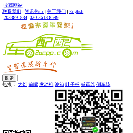
收藏网站
联系我们
|
资讯热点
|
关于我们
|
English
|
2033891834
020-3613 8599
热搜：
大灯
前嘴
发动机
波箱
叶子板
减震器
倒车镜