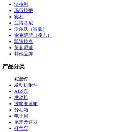
法拉利
玛莎拉蒂
宾利
兰博基尼
沃尔沃（富豪）
雷克萨斯（凌志）
凯迪拉克
英菲尼迪
其他品牌
产品分类
机舱件
发动机附件
ABS泵
发动机
波箱变速箱
分动箱
电子扇
尾牙差速器
打气泵