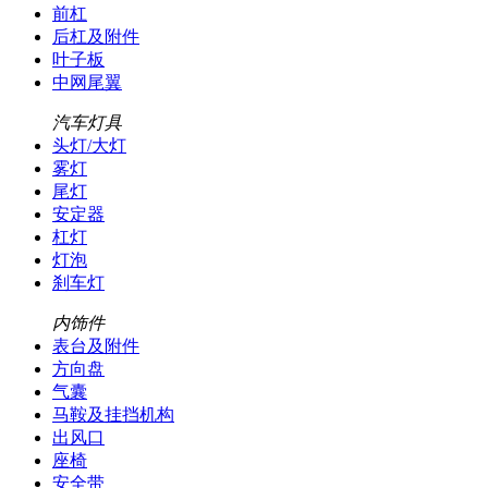
前杠
后杠及附件
叶子板
中网尾翼
汽车灯具
头灯/大灯
雾灯
尾灯
安定器
杠灯
灯泡
刹车灯
内饰件
表台及附件
方向盘
气囊
马鞍及挂挡机构
出风口
座椅
安全带