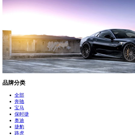
品牌分类
全部
奔驰
宝马
保时捷
奥迪
捷豹
路虎