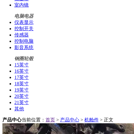
室内镜
电脑电器
仪表显示
控制开关
传感器
控制电脑
影音系统
钢圈轮毂
15英寸
16英寸
17英寸
18英寸
19英寸
20英寸
21英寸
其他
产品中心
当前位置：
首页
>
产品中心
>
机舱件
> 正文