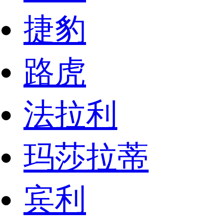
捷豹
路虎
法拉利
玛莎拉蒂
宾利