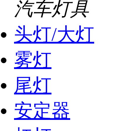
汽车灯具
头灯/大灯
雾灯
尾灯
安定器