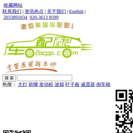
收藏网站
联系我们
|
资讯热点
|
关于我们
|
English
|
2033891834
020-3613 8599
热搜：
大灯
前嘴
发动机
波箱
叶子板
减震器
倒车镜