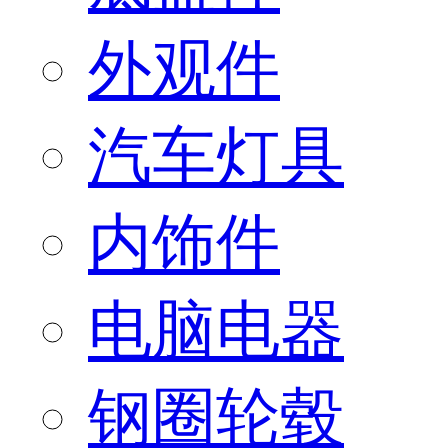
外观件
汽车灯具
内饰件
电脑电器
钢圈轮毂