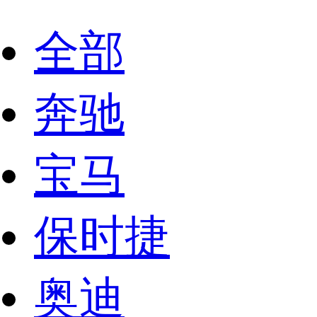
全部
奔驰
宝马
保时捷
奥迪