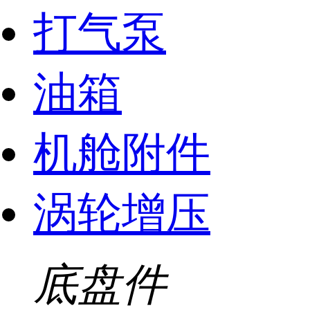
打气泵
油箱
机舱附件
涡轮增压
底盘件