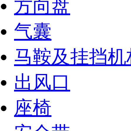
方向盘
气囊
马鞍及挂挡机
出风口
座椅