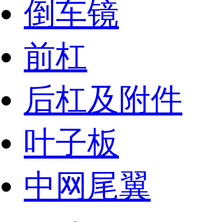
倒车镜
前杠
后杠及附件
叶子板
中网尾翼