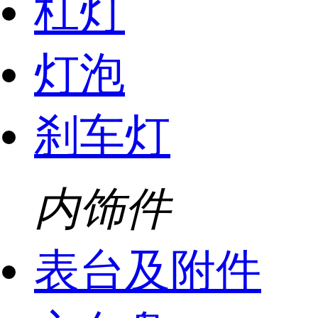
杠灯
灯泡
刹车灯
内饰件
表台及附件