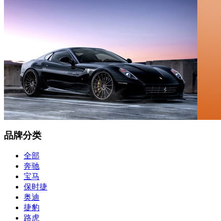
品牌分类
全部
奔驰
宝马
保时捷
奥迪
捷豹
路虎