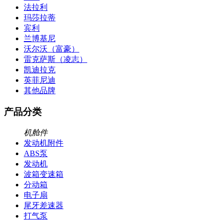
法拉利
玛莎拉蒂
宾利
兰博基尼
沃尔沃（富豪）
雷克萨斯（凌志）
凯迪拉克
英菲尼迪
其他品牌
产品分类
机舱件
发动机附件
ABS泵
发动机
波箱变速箱
分动箱
电子扇
尾牙差速器
打气泵