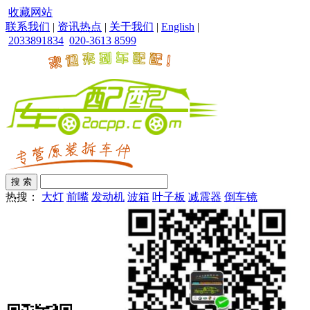
收藏网站
联系我们
|
资讯热点
|
关于我们
|
English
|
2033891834
020-3613 8599
热搜：
大灯
前嘴
发动机
波箱
叶子板
减震器
倒车镜