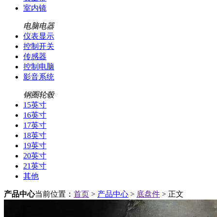
室内镜
电脑电器
仪表显示
控制开关
传感器
控制电脑
影音系统
钢圈轮毂
15英寸
16英寸
17英寸
18英寸
19英寸
20英寸
21英寸
其他
产品中心
当前位置：
首页
>
产品中心
>
底盘件
> 正文