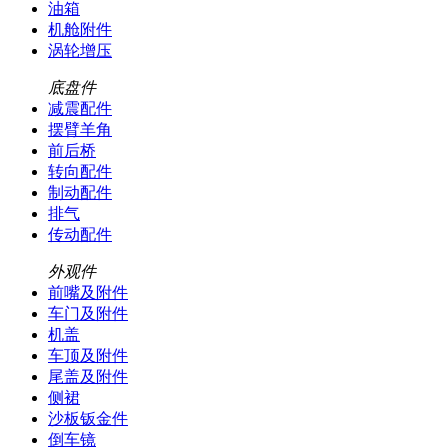
油箱
机舱附件
涡轮增压
底盘件
减震配件
摆臂羊角
前后桥
转向配件
制动配件
排气
传动配件
外观件
前嘴及附件
车门及附件
机盖
车顶及附件
尾盖及附件
侧裙
沙板钣金件
倒车镜