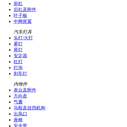
前杠
后杠及附件
叶子板
中网尾翼
汽车灯具
头灯/大灯
雾灯
尾灯
安定器
杠灯
灯泡
刹车灯
内饰件
表台及附件
方向盘
气囊
马鞍及挂挡机构
出风口
座椅
安全带