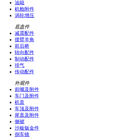
油箱
机舱附件
涡轮增压
底盘件
减震配件
摆臂羊角
前后桥
转向配件
制动配件
排气
传动配件
外观件
前嘴及附件
车门及附件
机盖
车顶及附件
尾盖及附件
侧裙
沙板钣金件
倒车镜