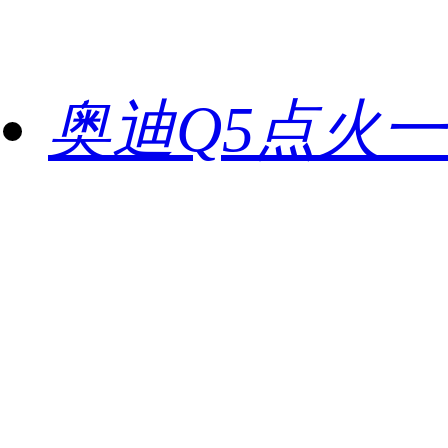
奥迪Q5点火