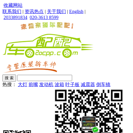
收藏网站
联系我们
|
资讯热点
|
关于我们
|
English
|
2033891834
020-3613 8599
热搜：
大灯
前嘴
发动机
波箱
叶子板
减震器
倒车镜