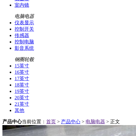
室内镜
电脑电器
仪表显示
控制开关
传感器
控制电脑
影音系统
钢圈轮毂
15英寸
16英寸
17英寸
18英寸
19英寸
20英寸
21英寸
其他
产品中心
当前位置：
首页
>
产品中心
>
电脑电器
> 正文