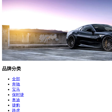
品牌分类
全部
奔驰
宝马
保时捷
奥迪
捷豹
路虎