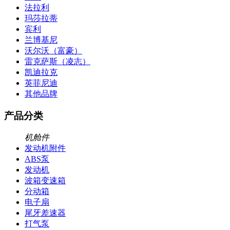
法拉利
玛莎拉蒂
宾利
兰博基尼
沃尔沃（富豪）
雷克萨斯（凌志）
凯迪拉克
英菲尼迪
其他品牌
产品分类
机舱件
发动机附件
ABS泵
发动机
波箱变速箱
分动箱
电子扇
尾牙差速器
打气泵