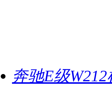
奔驰E级W21