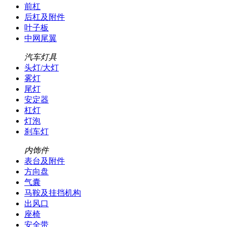
前杠
后杠及附件
叶子板
中网尾翼
汽车灯具
头灯/大灯
雾灯
尾灯
安定器
杠灯
灯泡
刹车灯
内饰件
表台及附件
方向盘
气囊
马鞍及挂挡机构
出风口
座椅
安全带