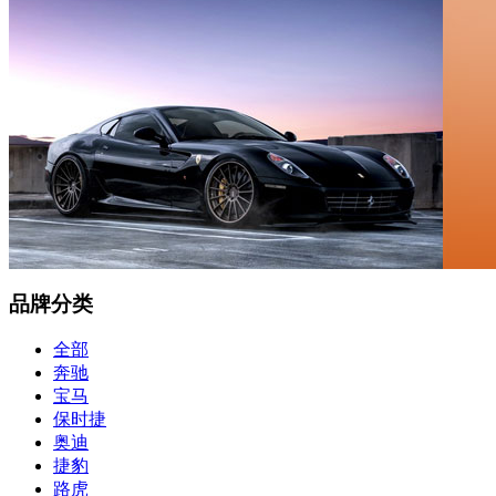
品牌分类
全部
奔驰
宝马
保时捷
奥迪
捷豹
路虎