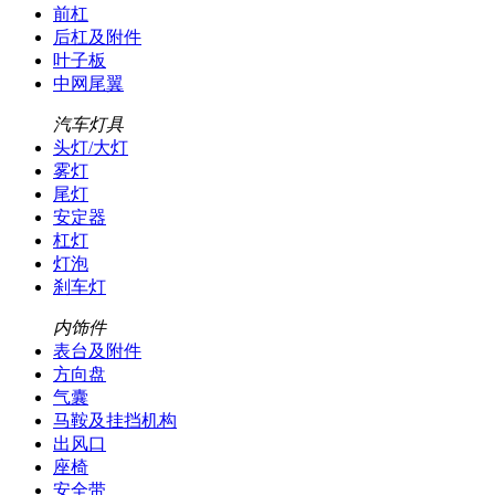
前杠
后杠及附件
叶子板
中网尾翼
汽车灯具
头灯/大灯
雾灯
尾灯
安定器
杠灯
灯泡
刹车灯
内饰件
表台及附件
方向盘
气囊
马鞍及挂挡机构
出风口
座椅
安全带