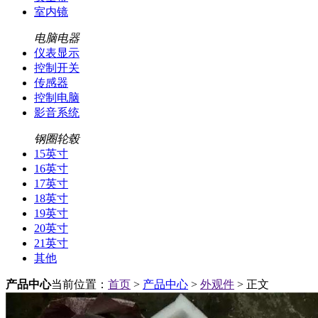
室内镜
电脑电器
仪表显示
控制开关
传感器
控制电脑
影音系统
钢圈轮毂
15英寸
16英寸
17英寸
18英寸
19英寸
20英寸
21英寸
其他
产品中心
当前位置：
首页
>
产品中心
>
外观件
> 正文