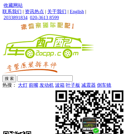
收藏网站
联系我们
|
资讯热点
|
关于我们
|
English
|
2033891834
020-3613 8599
热搜：
大灯
前嘴
发动机
波箱
叶子板
减震器
倒车镜