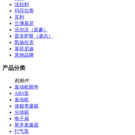
法拉利
玛莎拉蒂
宾利
兰博基尼
沃尔沃（富豪）
雷克萨斯（凌志）
凯迪拉克
英菲尼迪
其他品牌
产品分类
机舱件
发动机附件
ABS泵
发动机
波箱变速箱
分动箱
电子扇
尾牙差速器
打气泵