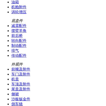
油箱
机舱附件
涡轮增压
底盘件
减震配件
摆臂羊角
前后桥
转向配件
制动配件
排气
传动配件
外观件
前嘴及附件
车门及附件
机盖
车顶及附件
尾盖及附件
侧裙
沙板钣金件
倒车镜