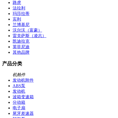
路虎
法拉利
玛莎拉蒂
宾利
兰博基尼
沃尔沃（富豪）
雷克萨斯（凌志）
凯迪拉克
英菲尼迪
其他品牌
产品分类
机舱件
发动机附件
ABS泵
发动机
波箱变速箱
分动箱
电子扇
尾牙差速器