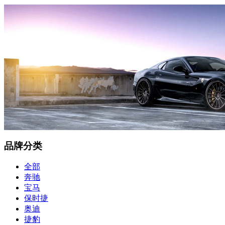
品牌分类
全部
奔驰
宝马
保时捷
奥迪
捷豹