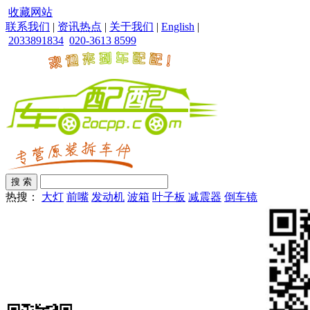
收藏网站
联系我们
|
资讯热点
|
关于我们
|
English
|
2033891834
020-3613 8599
热搜：
大灯
前嘴
发动机
波箱
叶子板
减震器
倒车镜