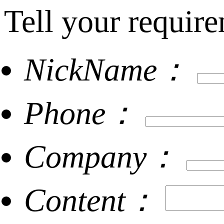
Tell your require
NickName：
Phone：
Company：
Content：