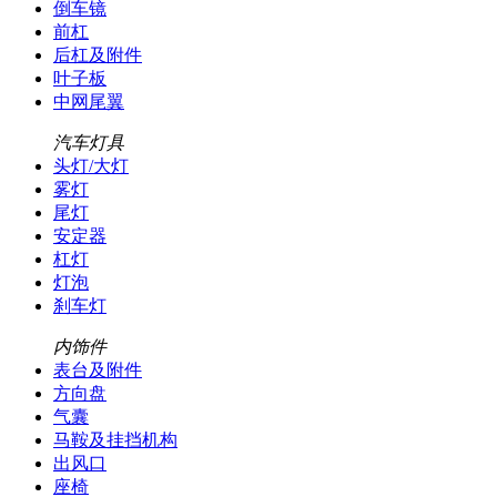
倒车镜
前杠
后杠及附件
叶子板
中网尾翼
汽车灯具
头灯/大灯
雾灯
尾灯
安定器
杠灯
灯泡
刹车灯
内饰件
表台及附件
方向盘
气囊
马鞍及挂挡机构
出风口
座椅