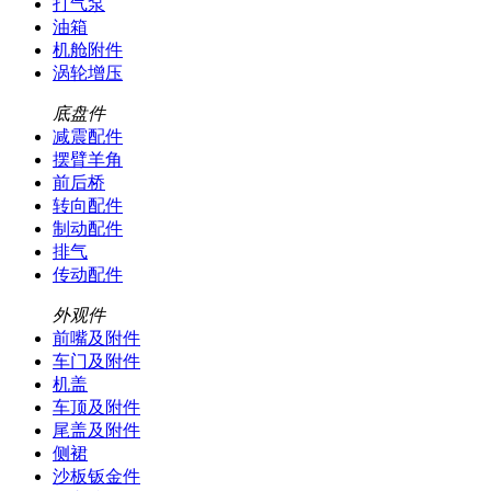
打气泵
油箱
机舱附件
涡轮增压
底盘件
减震配件
摆臂羊角
前后桥
转向配件
制动配件
排气
传动配件
外观件
前嘴及附件
车门及附件
机盖
车顶及附件
尾盖及附件
侧裙
沙板钣金件