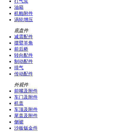
打气泵
油箱
机舱附件
涡轮增压
底盘件
减震配件
摆臂羊角
前后桥
转向配件
制动配件
排气
传动配件
外观件
前嘴及附件
车门及附件
机盖
车顶及附件
尾盖及附件
侧裙
沙板钣金件