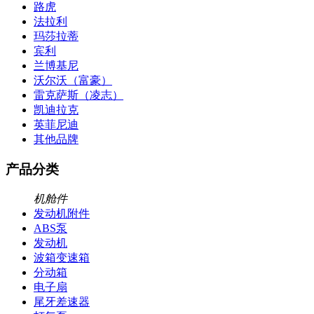
路虎
法拉利
玛莎拉蒂
宾利
兰博基尼
沃尔沃（富豪）
雷克萨斯（凌志）
凯迪拉克
英菲尼迪
其他品牌
产品分类
机舱件
发动机附件
ABS泵
发动机
波箱变速箱
分动箱
电子扇
尾牙差速器