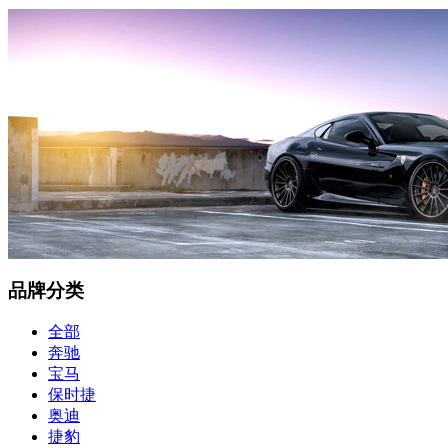
品牌分类
全部
奔驰
宝马
保时捷
奥迪
捷豹