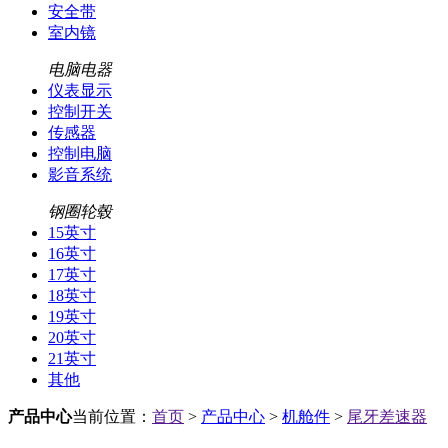
安全带
室内镜
电脑电器
仪表显示
控制开关
传感器
控制电脑
影音系统
钢圈轮毂
15英寸
16英寸
17英寸
18英寸
19英寸
20英寸
21英寸
其他
产品中心
当前位置：
首页
>
产品中心
>
机舱件
>
尾牙差速器