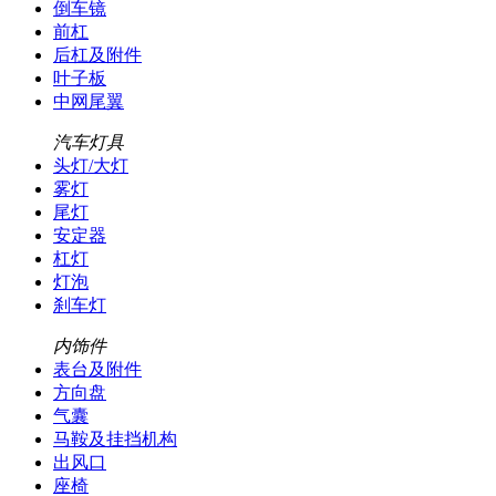
倒车镜
前杠
后杠及附件
叶子板
中网尾翼
汽车灯具
头灯/大灯
雾灯
尾灯
安定器
杠灯
灯泡
刹车灯
内饰件
表台及附件
方向盘
气囊
马鞍及挂挡机构
出风口
座椅