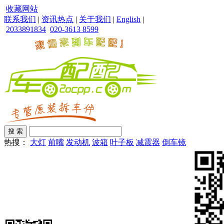
收藏网站
联系我们
|
资讯热点
|
关于我们
|
English
|
2033891834
020-3613 8599
热搜：
大灯
前嘴
发动机
波箱
叶子板
减震器
倒车镜