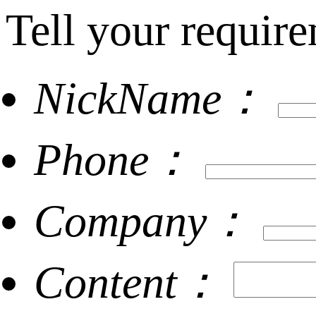
Tell your require
NickName：
Phone：
Company：
Content：