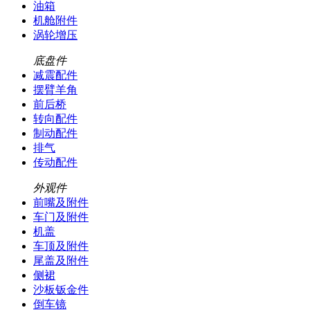
油箱
机舱附件
涡轮增压
底盘件
减震配件
摆臂羊角
前后桥
转向配件
制动配件
排气
传动配件
外观件
前嘴及附件
车门及附件
机盖
车顶及附件
尾盖及附件
侧裙
沙板钣金件
倒车镜