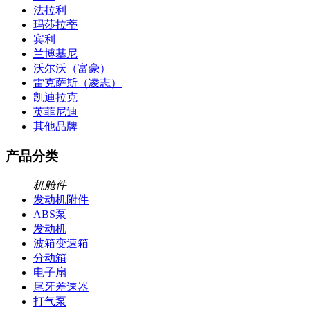
法拉利
玛莎拉蒂
宾利
兰博基尼
沃尔沃（富豪）
雷克萨斯（凌志）
凯迪拉克
英菲尼迪
其他品牌
产品分类
机舱件
发动机附件
ABS泵
发动机
波箱变速箱
分动箱
电子扇
尾牙差速器
打气泵