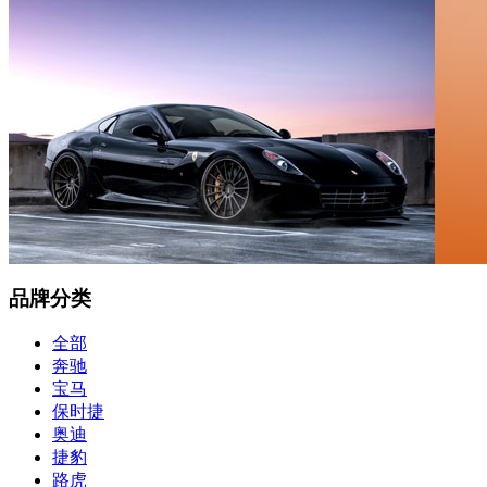
品牌分类
全部
奔驰
宝马
保时捷
奥迪
捷豹
路虎