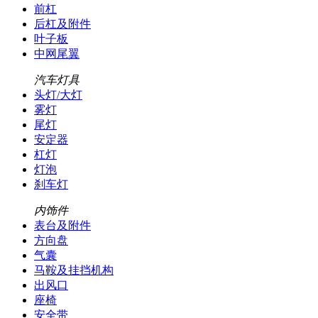
前杠
后杠及附件
叶子板
中网尾翼
汽车灯具
头灯/大灯
雾灯
尾灯
安定器
杠灯
灯泡
刹车灯
内饰件
表台及附件
方向盘
气囊
马鞍及挂挡机构
出风口
座椅
安全带