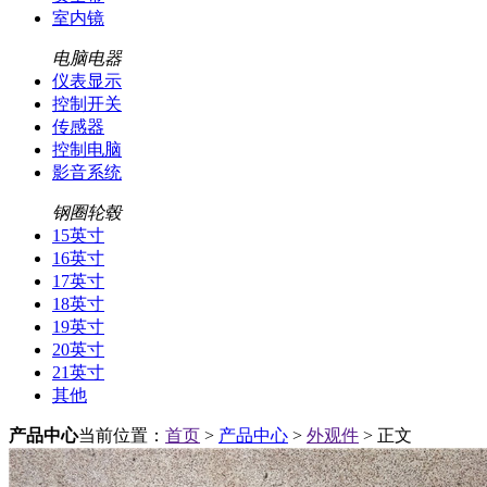
室内镜
电脑电器
仪表显示
控制开关
传感器
控制电脑
影音系统
钢圈轮毂
15英寸
16英寸
17英寸
18英寸
19英寸
20英寸
21英寸
其他
产品中心
当前位置：
首页
>
产品中心
>
外观件
> 正文