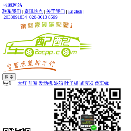
收藏网站
联系我们
|
资讯热点
|
关于我们
|
English
|
2033891834
020-3613 8599
热搜：
大灯
前嘴
发动机
波箱
叶子板
减震器
倒车镜