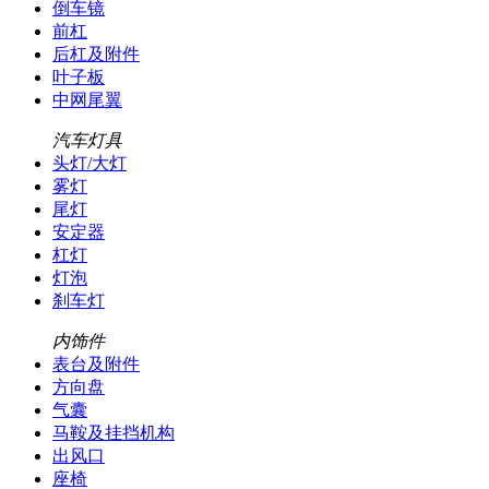
倒车镜
前杠
后杠及附件
叶子板
中网尾翼
汽车灯具
头灯/大灯
雾灯
尾灯
安定器
杠灯
灯泡
刹车灯
内饰件
表台及附件
方向盘
气囊
马鞍及挂挡机构
出风口
座椅