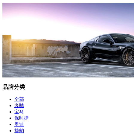
品牌分类
全部
奔驰
宝马
保时捷
奥迪
捷豹