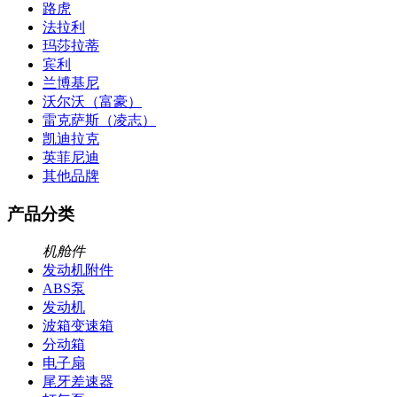
路虎
法拉利
玛莎拉蒂
宾利
兰博基尼
沃尔沃（富豪）
雷克萨斯（凌志）
凯迪拉克
英菲尼迪
其他品牌
产品分类
机舱件
发动机附件
ABS泵
发动机
波箱变速箱
分动箱
电子扇
尾牙差速器