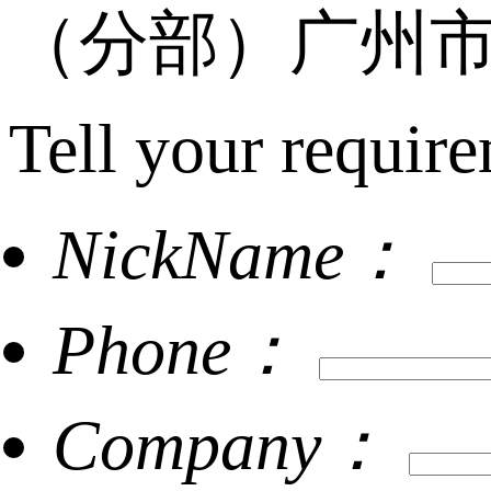
（分部）广州市
Tell your require
NickName：
Phone：
Company：