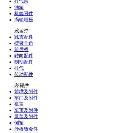
打气泵
油箱
机舱附件
涡轮增压
底盘件
减震配件
摆臂羊角
前后桥
转向配件
制动配件
排气
传动配件
外观件
前嘴及附件
车门及附件
机盖
车顶及附件
尾盖及附件
侧裙
沙板钣金件