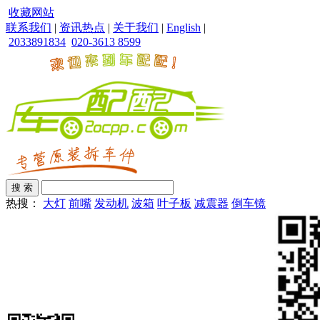
收藏网站
联系我们
|
资讯热点
|
关于我们
|
English
|
2033891834
020-3613 8599
热搜：
大灯
前嘴
发动机
波箱
叶子板
减震器
倒车镜