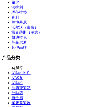
路虎
法拉利
玛莎拉蒂
宾利
兰博基尼
沃尔沃（富豪）
雷克萨斯（凌志）
凯迪拉克
英菲尼迪
其他品牌
产品分类
机舱件
发动机附件
ABS泵
发动机
波箱变速箱
分动箱
电子扇
尾牙差速器