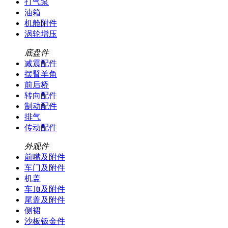
打气泵
油箱
机舱附件
涡轮增压
底盘件
减震配件
摆臂羊角
前后桥
转向配件
制动配件
排气
传动配件
外观件
前嘴及附件
车门及附件
机盖
车顶及附件
尾盖及附件
侧裙
沙板钣金件