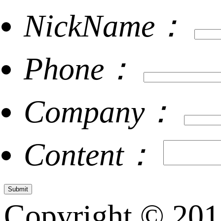
NickName：
Phone：
Company：
Content：
Copyright © 20