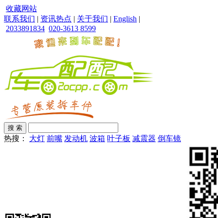
收藏网站
联系我们
|
资讯热点
|
关于我们
|
English
|
2033891834
020-3613 8599
热搜：
大灯
前嘴
发动机
波箱
叶子板
减震器
倒车镜