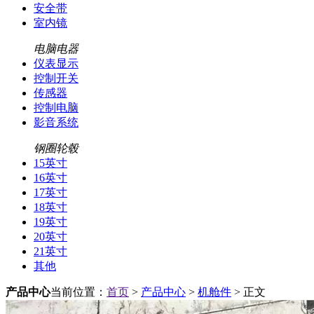
安全带
室内镜
电脑电器
仪表显示
控制开关
传感器
控制电脑
影音系统
钢圈轮毂
15英寸
16英寸
17英寸
18英寸
19英寸
20英寸
21英寸
其他
产品中心
当前位置：
首页
>
产品中心
>
机舱件
> 正文