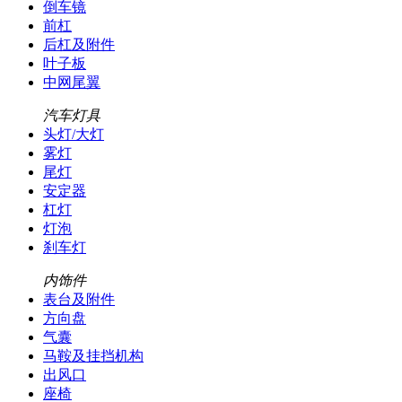
倒车镜
前杠
后杠及附件
叶子板
中网尾翼
汽车灯具
头灯/大灯
雾灯
尾灯
安定器
杠灯
灯泡
刹车灯
内饰件
表台及附件
方向盘
气囊
马鞍及挂挡机构
出风口
座椅