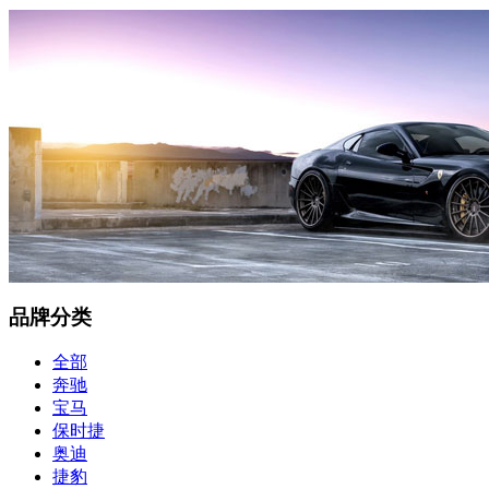
品牌分类
全部
奔驰
宝马
保时捷
奥迪
捷豹