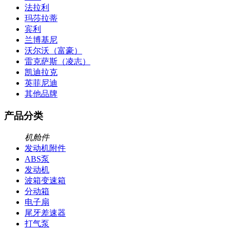
法拉利
玛莎拉蒂
宾利
兰博基尼
沃尔沃（富豪）
雷克萨斯（凌志）
凯迪拉克
英菲尼迪
其他品牌
产品分类
机舱件
发动机附件
ABS泵
发动机
波箱变速箱
分动箱
电子扇
尾牙差速器
打气泵