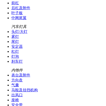
前杠
后杠及附件
叶子板
中网尾翼
汽车灯具
头灯/大灯
雾灯
尾灯
安定器
杠灯
灯泡
刹车灯
内饰件
表台及附件
方向盘
气囊
马鞍及挂挡机构
出风口
座椅
安全带