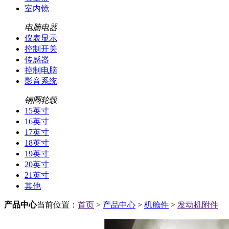
室内镜
电脑电器
仪表显示
控制开关
传感器
控制电脑
影音系统
钢圈轮毂
15英寸
16英寸
17英寸
18英寸
19英寸
20英寸
21英寸
其他
产品中心
当前位置：
首页
>
产品中心
>
机舱件
>
发动机附件