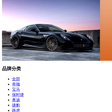
品牌分类
全部
奔驰
宝马
保时捷
奥迪
捷豹
路虎