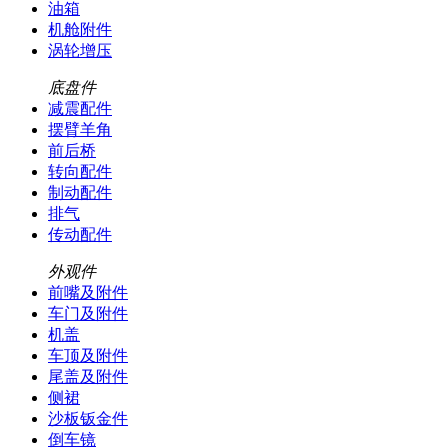
油箱
机舱附件
涡轮增压
底盘件
减震配件
摆臂羊角
前后桥
转向配件
制动配件
排气
传动配件
外观件
前嘴及附件
车门及附件
机盖
车顶及附件
尾盖及附件
侧裙
沙板钣金件
倒车镜