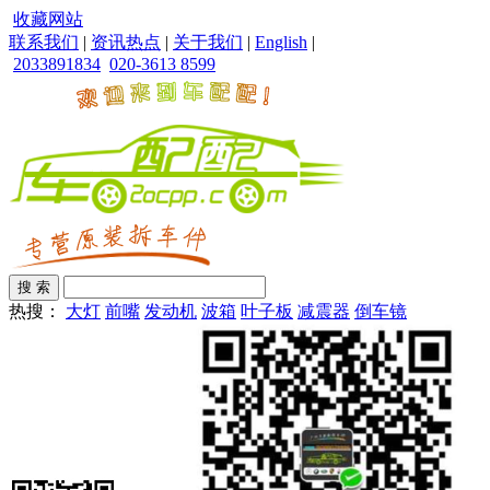
收藏网站
联系我们
|
资讯热点
|
关于我们
|
English
|
2033891834
020-3613 8599
热搜：
大灯
前嘴
发动机
波箱
叶子板
减震器
倒车镜