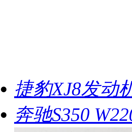
捷豹XJ8发动
奔驰S350 W2