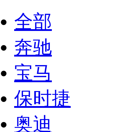
全部
奔驰
宝马
保时捷
奥迪