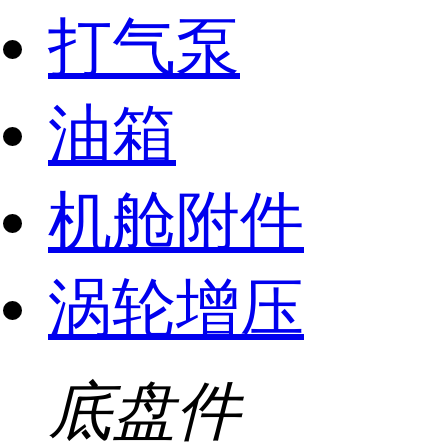
打气泵
油箱
机舱附件
涡轮增压
底盘件