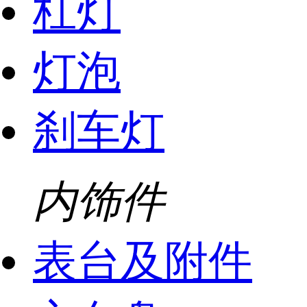
杠灯
灯泡
刹车灯
内饰件
表台及附件