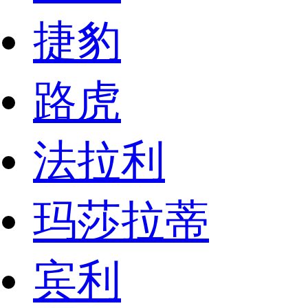
捷豹
路虎
法拉利
玛莎拉蒂
宾利