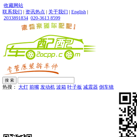
收藏网站
联系我们
|
资讯热点
|
关于我们
|
English
|
2033891834
020-3613 8599
热搜：
大灯
前嘴
发动机
波箱
叶子板
减震器
倒车镜