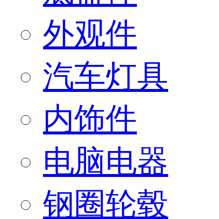
外观件
汽车灯具
内饰件
电脑电器
钢圈轮毂