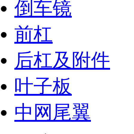
倒车镜
前杠
后杠及附件
叶子板
中网尾翼