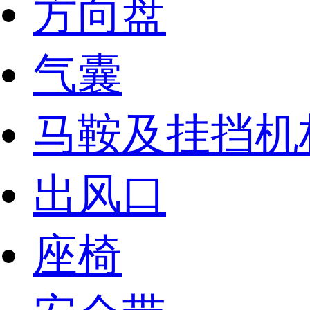
方向盘
气囊
马鞍及挂挡机
出风口
座椅