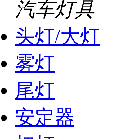
汽车灯具
头灯/大灯
雾灯
尾灯
安定器