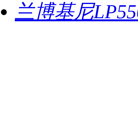
兰博基尼LP5