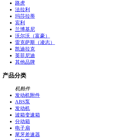
路虎
法拉利
玛莎拉蒂
宾利
兰博基尼
沃尔沃（富豪）
雷克萨斯（凌志）
凯迪拉克
英菲尼迪
其他品牌
产品分类
机舱件
发动机附件
ABS泵
发动机
波箱变速箱
分动箱
电子扇
尾牙差速器