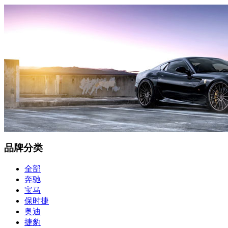
品牌分类
全部
奔驰
宝马
保时捷
奥迪
捷豹