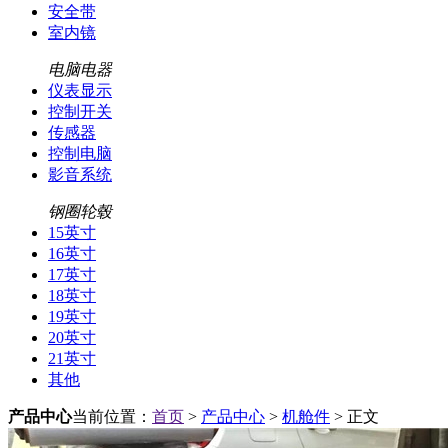
安全带
室内镜
电脑电器
仪表显示
控制开关
传感器
控制电脑
影音系统
钢圈轮毂
15英寸
16英寸
17英寸
18英寸
19英寸
20英寸
21英寸
其他
产品中心
当前位置：
首页
>
产品中心
>
机舱件
> 正文