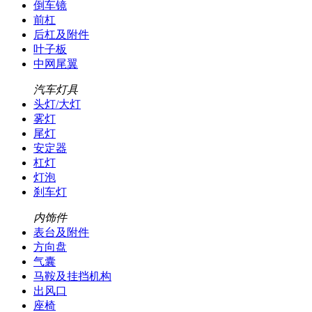
倒车镜
前杠
后杠及附件
叶子板
中网尾翼
汽车灯具
头灯/大灯
雾灯
尾灯
安定器
杠灯
灯泡
刹车灯
内饰件
表台及附件
方向盘
气囊
马鞍及挂挡机构
出风口
座椅