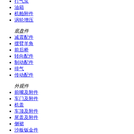
打气泵
油箱
机舱附件
涡轮增压
底盘件
减震配件
摆臂羊角
前后桥
转向配件
制动配件
排气
传动配件
外观件
前嘴及附件
车门及附件
机盖
车顶及附件
尾盖及附件
侧裙
沙板钣金件