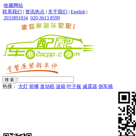
收藏网站
联系我们
|
资讯热点
|
关于我们
|
English
|
2033891834
020-3613 8599
热搜：
大灯
前嘴
发动机
波箱
叶子板
减震器
倒车镜