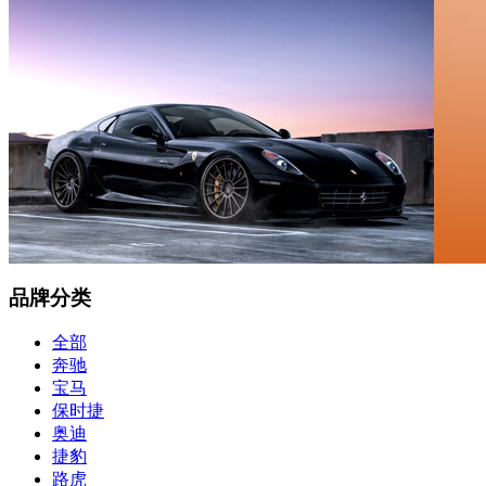
品牌分类
全部
奔驰
宝马
保时捷
奥迪
捷豹
路虎