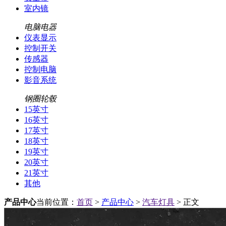
室内镜
电脑电器
仪表显示
控制开关
传感器
控制电脑
影音系统
钢圈轮毂
15英寸
16英寸
17英寸
18英寸
19英寸
20英寸
21英寸
其他
产品中心
当前位置：
首页
>
产品中心
>
汽车灯具
> 正文