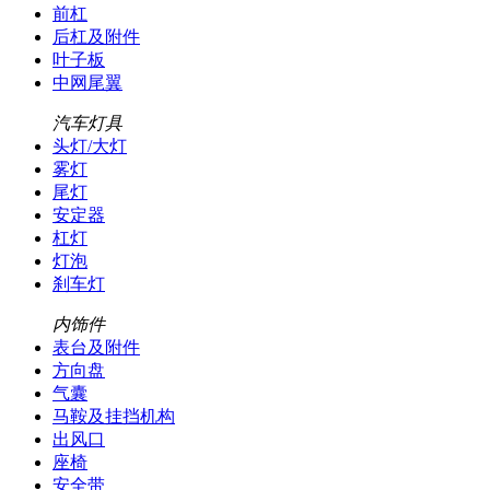
前杠
后杠及附件
叶子板
中网尾翼
汽车灯具
头灯/大灯
雾灯
尾灯
安定器
杠灯
灯泡
刹车灯
内饰件
表台及附件
方向盘
气囊
马鞍及挂挡机构
出风口
座椅
安全带