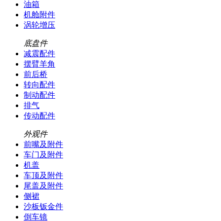
油箱
机舱附件
涡轮增压
底盘件
减震配件
摆臂羊角
前后桥
转向配件
制动配件
排气
传动配件
外观件
前嘴及附件
车门及附件
机盖
车顶及附件
尾盖及附件
侧裙
沙板钣金件
倒车镜