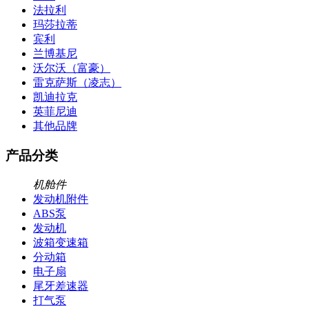
法拉利
玛莎拉蒂
宾利
兰博基尼
沃尔沃（富豪）
雷克萨斯（凌志）
凯迪拉克
英菲尼迪
其他品牌
产品分类
机舱件
发动机附件
ABS泵
发动机
波箱变速箱
分动箱
电子扇
尾牙差速器
打气泵