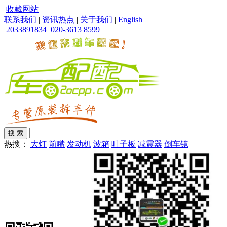
收藏网站
联系我们
|
资讯热点
|
关于我们
|
English
|
2033891834
020-3613 8599
热搜：
大灯
前嘴
发动机
波箱
叶子板
减震器
倒车镜