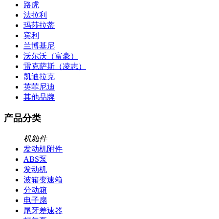
路虎
法拉利
玛莎拉蒂
宾利
兰博基尼
沃尔沃（富豪）
雷克萨斯（凌志）
凯迪拉克
英菲尼迪
其他品牌
产品分类
机舱件
发动机附件
ABS泵
发动机
波箱变速箱
分动箱
电子扇
尾牙差速器