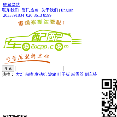
收藏网站
联系我们
|
资讯热点
|
关于我们
|
English
|
2033891834
020-3613 8599
热搜：
大灯
前嘴
发动机
波箱
叶子板
减震器
倒车镜