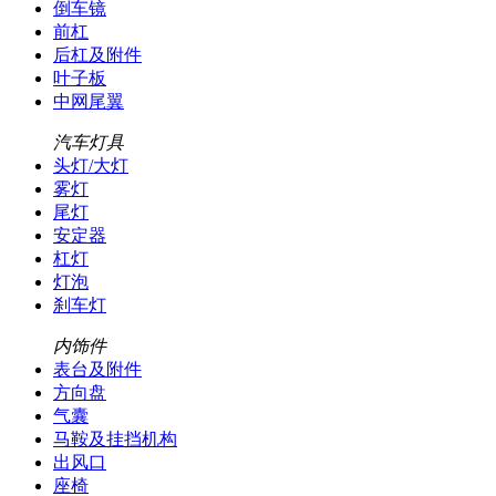
倒车镜
前杠
后杠及附件
叶子板
中网尾翼
汽车灯具
头灯/大灯
雾灯
尾灯
安定器
杠灯
灯泡
刹车灯
内饰件
表台及附件
方向盘
气囊
马鞍及挂挡机构
出风口
座椅