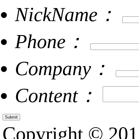
NickName：
Phone：
Company：
Content：
Copyright © 20