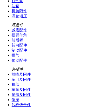
打气泵
油箱
机舱附件
涡轮增压
底盘件
减震配件
摆臂羊角
前后桥
转向配件
制动配件
排气
传动配件
外观件
前嘴及附件
车门及附件
机盖
车顶及附件
尾盖及附件
侧裙
沙板钣金件