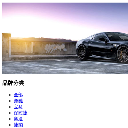
品牌分类
全部
奔驰
宝马
保时捷
奥迪
捷豹