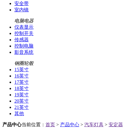
安全带
室内镜
电脑电器
仪表显示
控制开关
传感器
控制电脑
影音系统
钢圈轮毂
15英寸
16英寸
17英寸
18英寸
19英寸
20英寸
21英寸
其他
产品中心
当前位置：
首页
>
产品中心
>
汽车灯具
>
安定器