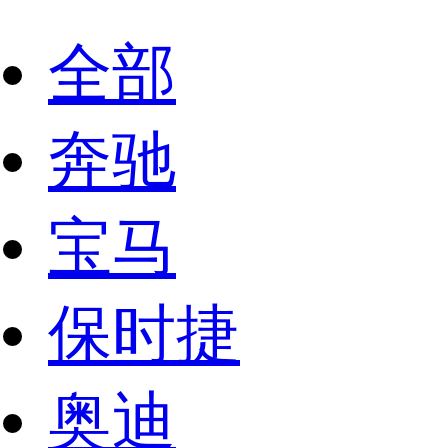
全部
奔驰
宝马
保时捷
奥迪