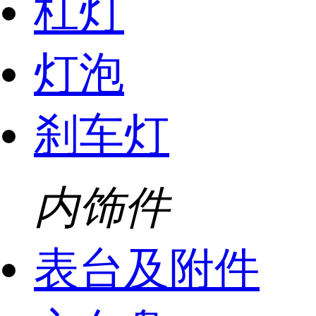
杠灯
灯泡
刹车灯
内饰件
表台及附件