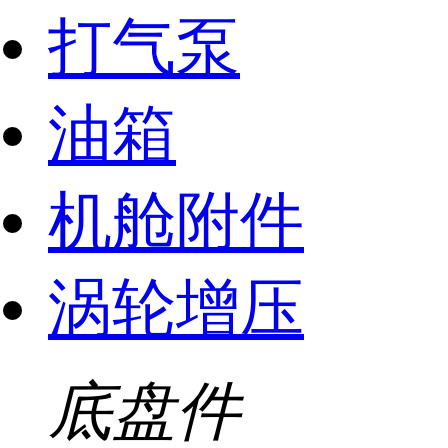
打气泵
油箱
机舱附件
涡轮增压
底盘件