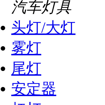
汽车灯具
头灯/大灯
雾灯
尾灯
安定器