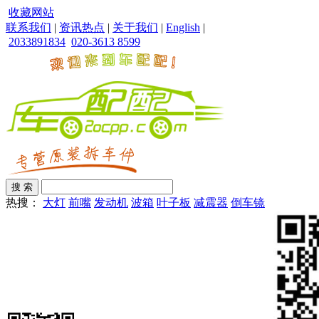
收藏网站
联系我们
|
资讯热点
|
关于我们
|
English
|
2033891834
020-3613 8599
热搜：
大灯
前嘴
发动机
波箱
叶子板
减震器
倒车镜