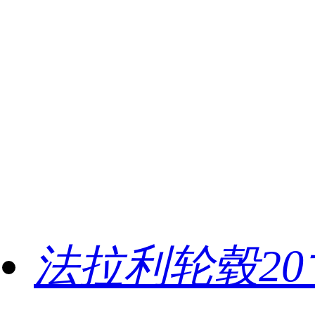
法拉利轮毂20