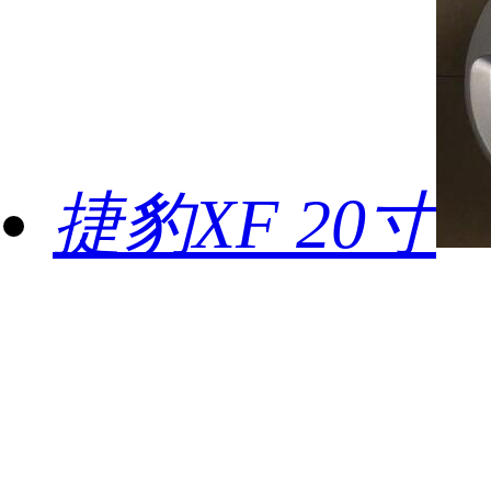
捷豹XF 20寸