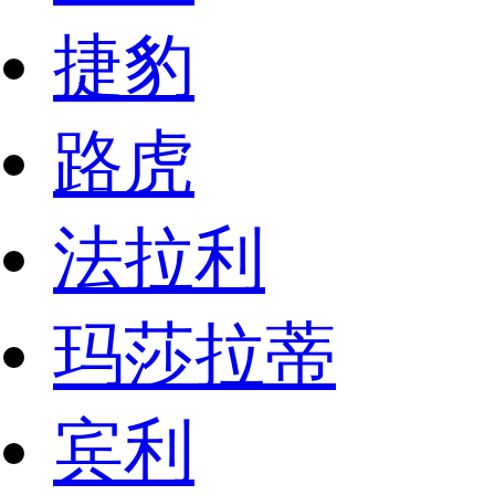
捷豹
路虎
法拉利
玛莎拉蒂
宾利