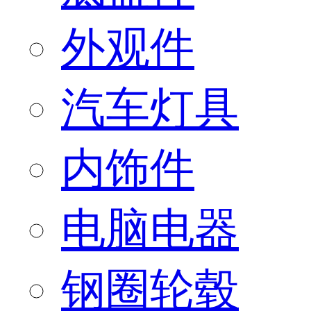
外观件
汽车灯具
内饰件
电脑电器
钢圈轮毂