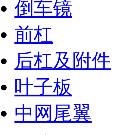
倒车镜
前杠
后杠及附件
叶子板
中网尾翼