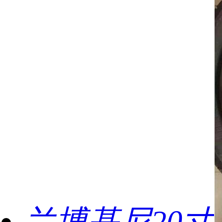
兰博基尼20寸