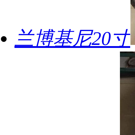
兰博基尼20寸