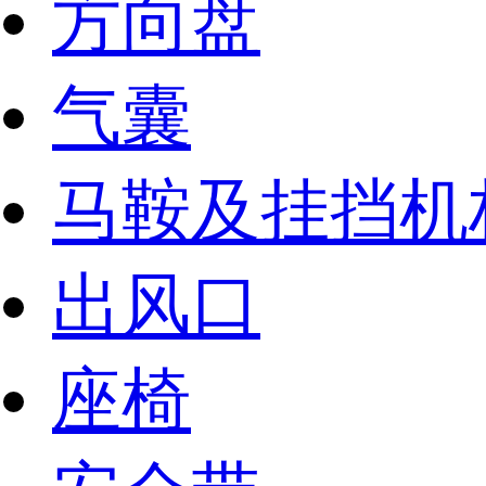
方向盘
气囊
马鞍及挂挡机
出风口
座椅