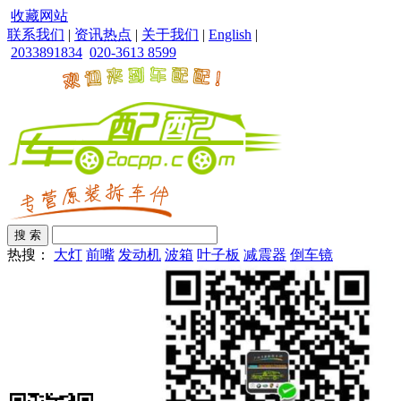
收藏网站
联系我们
|
资讯热点
|
关于我们
|
English
|
2033891834
020-3613 8599
热搜：
大灯
前嘴
发动机
波箱
叶子板
减震器
倒车镜