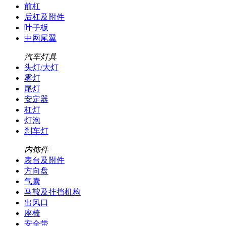
前杠
后杠及附件
叶子板
中网尾翼
汽车灯具
头灯/大灯
雾灯
尾灯
安定器
杠灯
灯泡
刹车灯
内饰件
表台及附件
方向盘
气囊
马鞍及挂挡机构
出风口
座椅
安全带