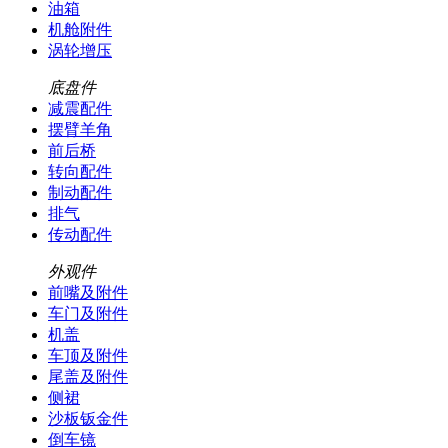
油箱
机舱附件
涡轮增压
底盘件
减震配件
摆臂羊角
前后桥
转向配件
制动配件
排气
传动配件
外观件
前嘴及附件
车门及附件
机盖
车顶及附件
尾盖及附件
侧裙
沙板钣金件
倒车镜