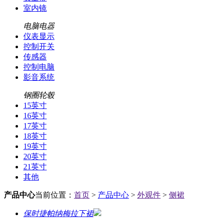
室内镜
电脑电器
仪表显示
控制开关
传感器
控制电脑
影音系统
钢圈轮毂
15英寸
16英寸
17英寸
18英寸
19英寸
20英寸
21英寸
其他
产品中心
当前位置：
首页
>
产品中心
>
外观件
>
侧裙
保时捷帕纳梅拉下裙