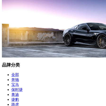
品牌分类
全部
奔驰
宝马
保时捷
奥迪
捷豹
路虎