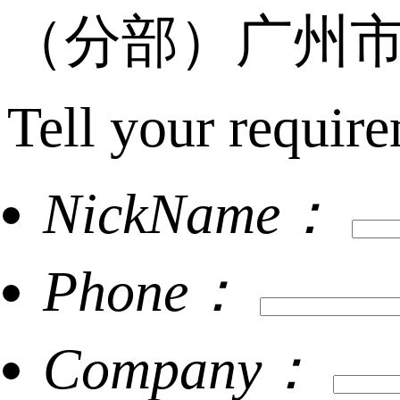
（分部）广州市
Tell your require
NickName：
Phone：
Company：