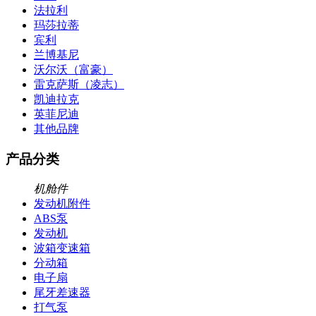
法拉利
玛莎拉蒂
宾利
兰博基尼
沃尔沃（富豪）
雷克萨斯（凌志）
凯迪拉克
英菲尼迪
其他品牌
产品分类
机舱件
发动机附件
ABS泵
发动机
波箱变速箱
分动箱
电子扇
尾牙差速器
打气泵