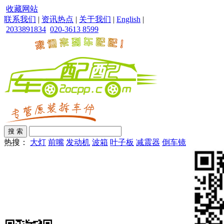
收藏网站
联系我们
|
资讯热点
|
关于我们
|
English
|
2033891834
020-3613 8599
热搜：
大灯
前嘴
发动机
波箱
叶子板
减震器
倒车镜