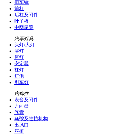
倒车镜
前杠
后杠及附件
叶子板
中网尾翼
汽车灯具
头灯/大灯
雾灯
尾灯
安定器
杠灯
灯泡
刹车灯
内饰件
表台及附件
方向盘
气囊
马鞍及挂挡机构
出风口
座椅