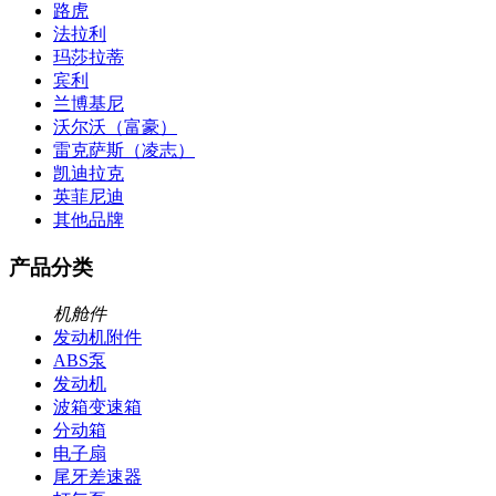
路虎
法拉利
玛莎拉蒂
宾利
兰博基尼
沃尔沃（富豪）
雷克萨斯（凌志）
凯迪拉克
英菲尼迪
其他品牌
产品分类
机舱件
发动机附件
ABS泵
发动机
波箱变速箱
分动箱
电子扇
尾牙差速器