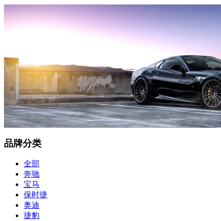
品牌分类
全部
奔驰
宝马
保时捷
奥迪
捷豹