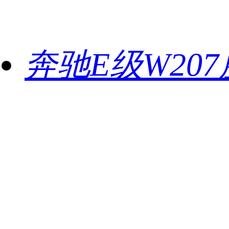
奔驰E级W20