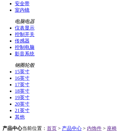
安全带
室内镜
电脑电器
仪表显示
控制开关
传感器
控制电脑
影音系统
钢圈轮毂
15英寸
16英寸
17英寸
18英寸
19英寸
20英寸
21英寸
其他
产品中心
当前位置：
首页
>
产品中心
>
内饰件
>
座椅