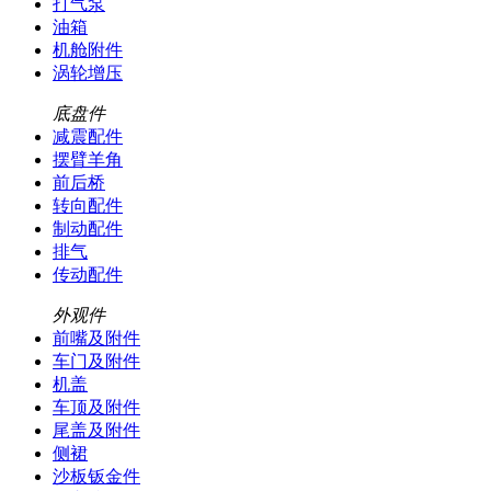
打气泵
油箱
机舱附件
涡轮增压
底盘件
减震配件
摆臂羊角
前后桥
转向配件
制动配件
排气
传动配件
外观件
前嘴及附件
车门及附件
机盖
车顶及附件
尾盖及附件
侧裙
沙板钣金件