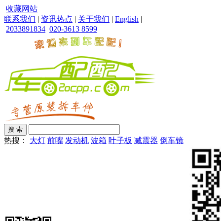
收藏网站
联系我们
|
资讯热点
|
关于我们
|
English
|
2033891834
020-3613 8599
热搜：
大灯
前嘴
发动机
波箱
叶子板
减震器
倒车镜