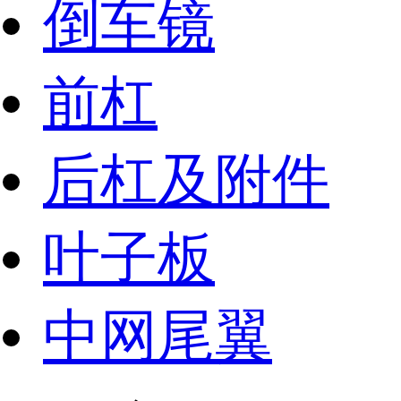
倒车镜
前杠
后杠及附件
叶子板
中网尾翼