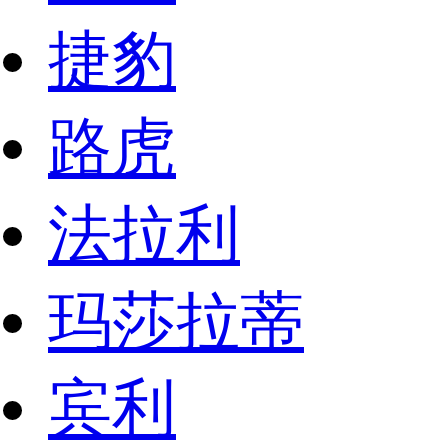
捷豹
路虎
法拉利
玛莎拉蒂
宾利