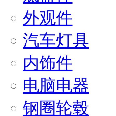
外观件
汽车灯具
内饰件
电脑电器
钢圈轮毂