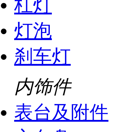
杠灯
灯泡
刹车灯
内饰件
表台及附件