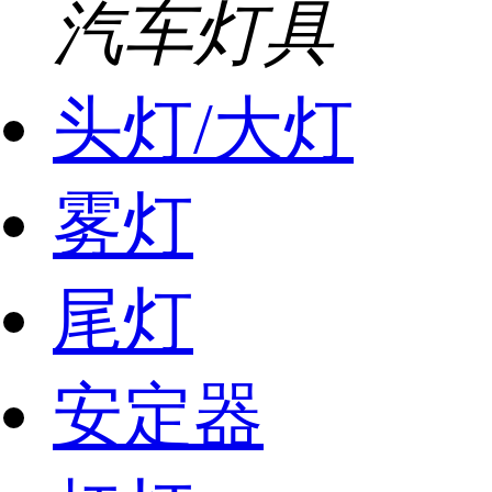
汽车灯具
头灯/大灯
雾灯
尾灯
安定器