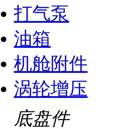
打气泵
油箱
机舱附件
涡轮增压
底盘件