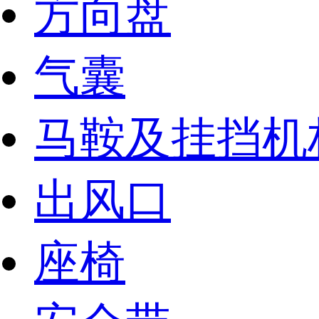
方向盘
气囊
马鞍及挂挡机
出风口
座椅