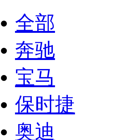
全部
奔驰
宝马
保时捷
奥迪