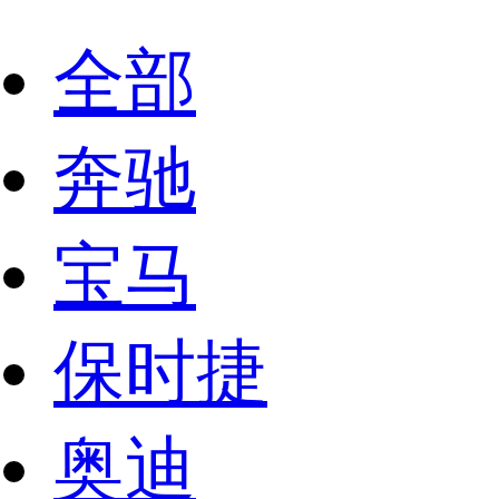
全部
奔驰
宝马
保时捷
奥迪