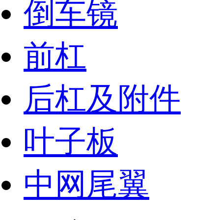
倒车镜
前杠
后杠及附件
叶子板
中网尾翼