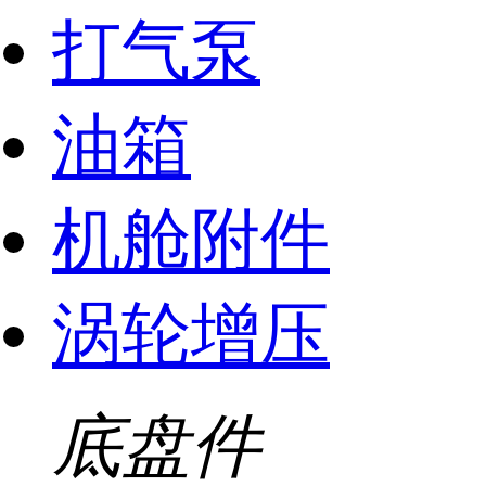
打气泵
油箱
机舱附件
涡轮增压
底盘件