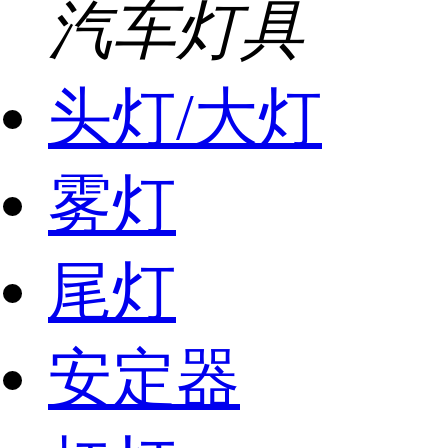
汽车灯具
头灯/大灯
雾灯
尾灯
安定器