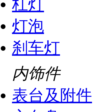
杠灯
灯泡
刹车灯
内饰件
表台及附件