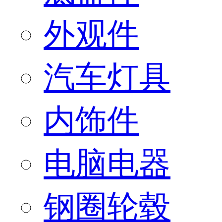
外观件
汽车灯具
内饰件
电脑电器
钢圈轮毂