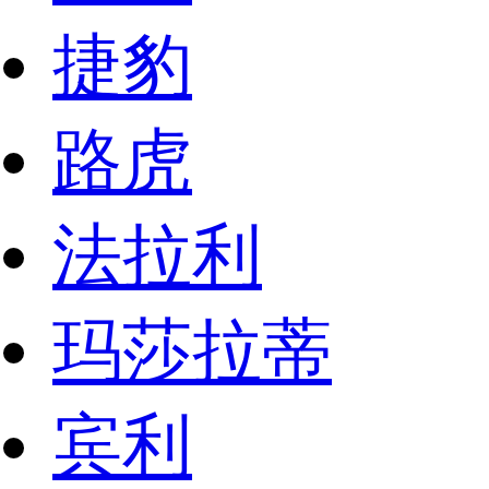
捷豹
路虎
法拉利
玛莎拉蒂
宾利