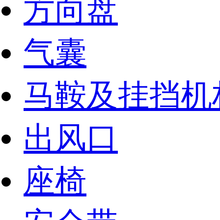
方向盘
气囊
马鞍及挂挡机
出风口
座椅