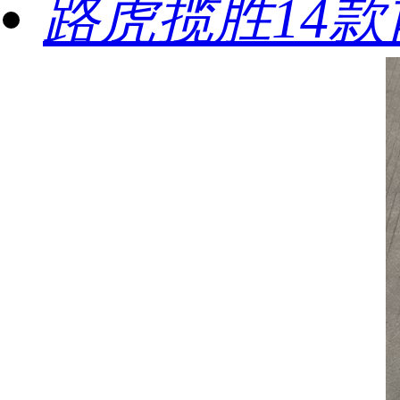
路虎揽胜14