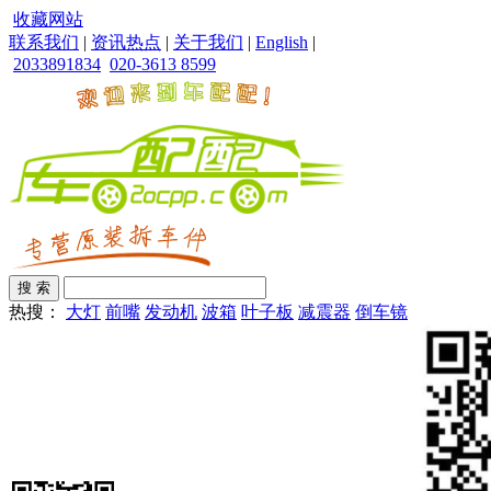
收藏网站
联系我们
|
资讯热点
|
关于我们
|
English
|
2033891834
020-3613 8599
热搜：
大灯
前嘴
发动机
波箱
叶子板
减震器
倒车镜