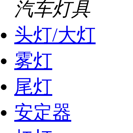
汽车灯具
头灯/大灯
雾灯
尾灯
安定器