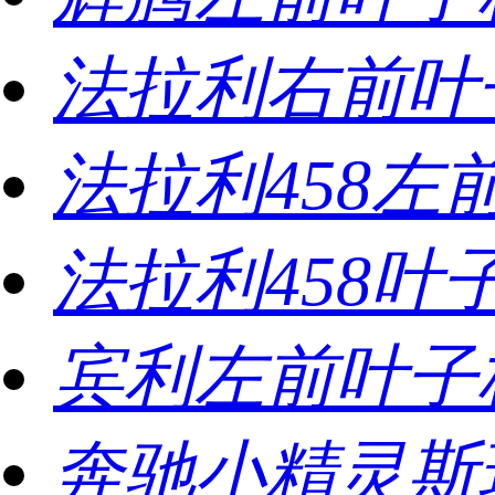
⁭法拉利右前叶
法拉利458左
法拉利458叶
宾利左前叶子
奔驰小精灵斯