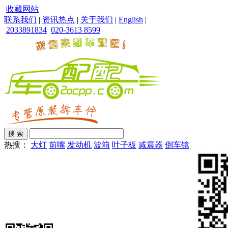
收藏网站
联系我们
|
资讯热点
|
关于我们
|
English
|
2033891834
020-3613 8599
热搜：
大灯
前嘴
发动机
波箱
叶子板
减震器
倒车镜