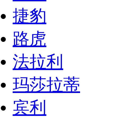
捷豹
路虎
法拉利
玛莎拉蒂
宾利