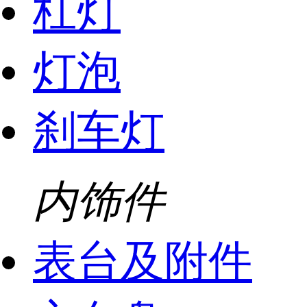
杠灯
灯泡
刹车灯
内饰件
表台及附件