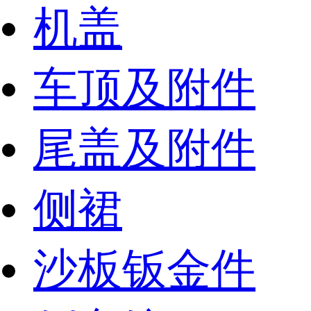
机盖
车顶及附件
尾盖及附件
侧裙
沙板钣金件