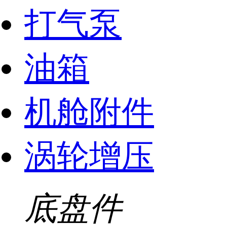
打气泵
油箱
机舱附件
涡轮增压
底盘件