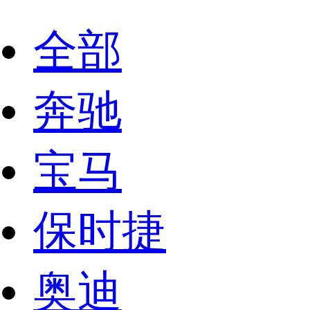
全部
奔驰
宝马
保时捷
奥迪