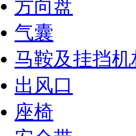
方向盘
气囊
马鞍及挂挡机
出风口
座椅