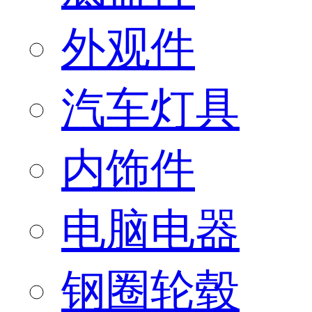
外观件
汽车灯具
内饰件
电脑电器
钢圈轮毂