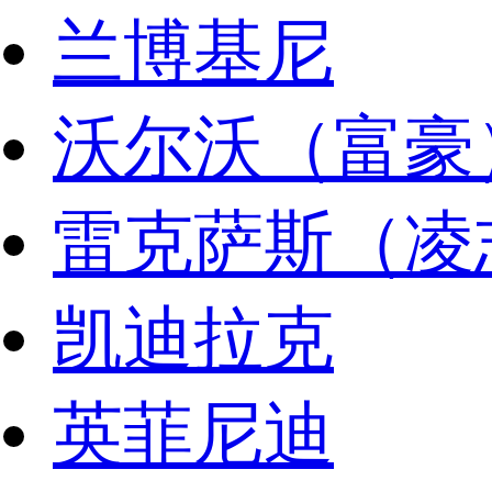
兰博基尼
沃尔沃（富豪
雷克萨斯（凌
凯迪拉克
英菲尼迪