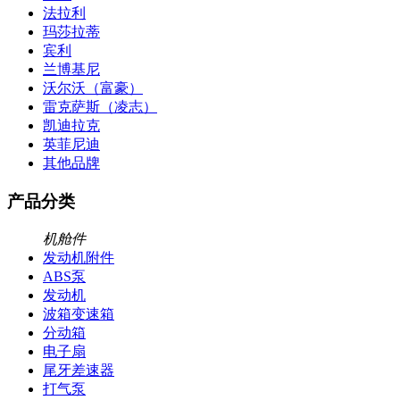
法拉利
玛莎拉蒂
宾利
兰博基尼
沃尔沃（富豪）
雷克萨斯（凌志）
凯迪拉克
英菲尼迪
其他品牌
产品分类
机舱件
发动机附件
ABS泵
发动机
波箱变速箱
分动箱
电子扇
尾牙差速器
打气泵