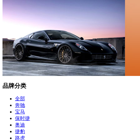
品牌分类
全部
奔驰
宝马
保时捷
奥迪
捷豹
路虎