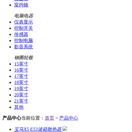
室内镜
电脑电器
仪表显示
控制开关
传感器
控制电脑
影音系统
钢圈轮毂
15英寸
16英寸
17英寸
18英寸
19英寸
20英寸
21英寸
其他
产品中心
当前位置：
首页
>
产品中心
宝马X5 E53波箱散热器