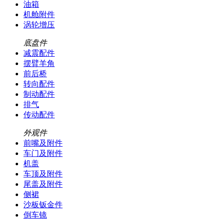
油箱
机舱附件
涡轮增压
底盘件
减震配件
摆臂羊角
前后桥
转向配件
制动配件
排气
传动配件
外观件
前嘴及附件
车门及附件
机盖
车顶及附件
尾盖及附件
侧裙
沙板钣金件
倒车镜