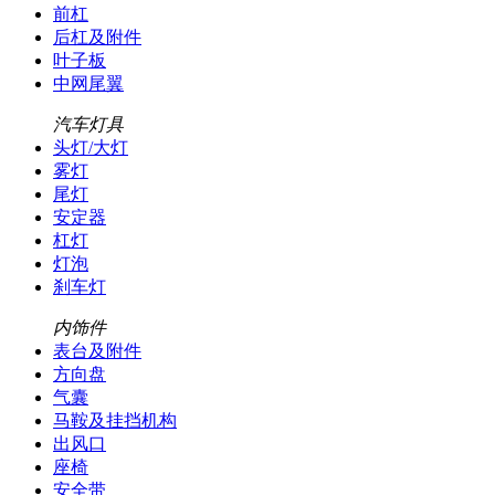
前杠
后杠及附件
叶子板
中网尾翼
汽车灯具
头灯/大灯
雾灯
尾灯
安定器
杠灯
灯泡
刹车灯
内饰件
表台及附件
方向盘
气囊
马鞍及挂挡机构
出风口
座椅
安全带