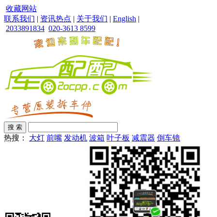
收藏网站
联系我们
|
资讯热点
|
关于我们
|
English
|
2033891834
020-3613 8599
热搜：
大灯
前嘴
发动机
波箱
叶子板
减震器
倒车镜