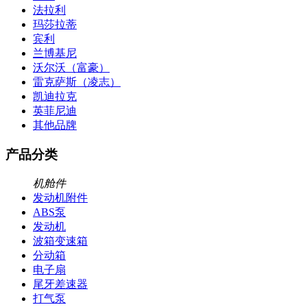
法拉利
玛莎拉蒂
宾利
兰博基尼
沃尔沃（富豪）
雷克萨斯（凌志）
凯迪拉克
英菲尼迪
其他品牌
产品分类
机舱件
发动机附件
ABS泵
发动机
波箱变速箱
分动箱
电子扇
尾牙差速器
打气泵