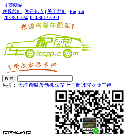
收藏网站
联系我们
|
资讯热点
|
关于我们
|
English
|
2033891834
020-3613 8599
热搜：
大灯
前嘴
发动机
波箱
叶子板
减震器
倒车镜