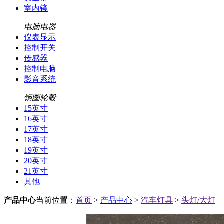
室内镜
电脑电器
仪表显示
控制开关
传感器
控制电脑
影音系统
钢圈轮毂
15英寸
16英寸
17英寸
18英寸
19英寸
20英寸
21英寸
其他
产品中心
当前位置：
首页
>
产品中心
>
汽车灯具
>
头灯/大灯