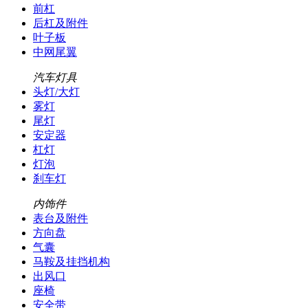
前杠
后杠及附件
叶子板
中网尾翼
汽车灯具
头灯/大灯
雾灯
尾灯
安定器
杠灯
灯泡
刹车灯
内饰件
表台及附件
方向盘
气囊
马鞍及挂挡机构
出风口
座椅
安全带