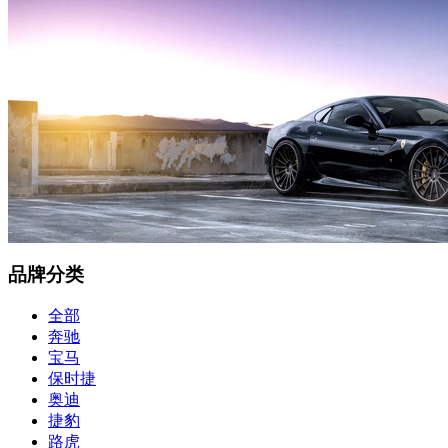
品牌分类
全部
奔驰
宝马
保时捷
奥迪
捷豹
路虎