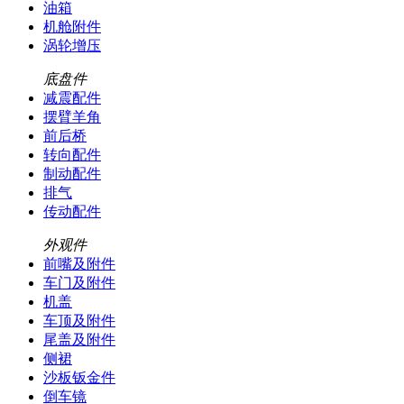
油箱
机舱附件
涡轮增压
底盘件
减震配件
摆臂羊角
前后桥
转向配件
制动配件
排气
传动配件
外观件
前嘴及附件
车门及附件
机盖
车顶及附件
尾盖及附件
侧裙
沙板钣金件
倒车镜